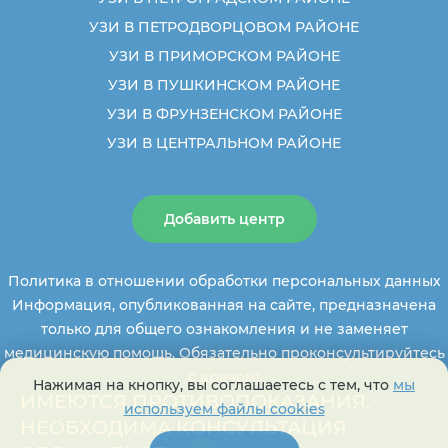
УЗИ В ПЕТРОДВОРЦОВОМ РАЙОНЕ
УЗИ В ПРИМОРСКОМ РАЙОНЕ
УЗИ В ПУШКИНСКОМ РАЙОНЕ
УЗИ В ФРУНЗЕНСКОМ РАЙОНЕ
УЗИ В ЦЕНТРАЛЬНОМ РАЙОНЕ
Добавить центр
Политика в отношении обработки персональных данных
Информация, опубликованная на сайте, предназначена
только для общего ознакомления и не заменяет
медицинскую помощь. Обязательно проконсультируйтесь
с врачом!
Нажимая на кнопку, вы соглашаетесь с тем, что
мы
ИМЕЮТСЯ ПРОТИВОПОКАЗАНИЯ,
используем файлы cookies
НЕОБХОДИМА КОНСУЛЬТАЦИЯ