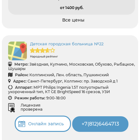
от 1400 pуб.
Все цены
Детская городская больница №22
Народный рейтинг
Метро:
Звёздная, Купчино, Московская, Обухово, Рыбацкое,
Шушары
Район:
Колпинский, Лен. область, Пушкинский
Адрес:
Санкт-Петербург, Колпино: пр. Заводской д 1
Аппарат:
МРТ Philips Ingenia 1.5T полуоткрытый
укороченный тип, КТ GЕ BrightSpeed 16 срезов, УЗИ
Режим работы:
9:00-18:00
Лицензия
проверена
+7(812)6464713
Онлайн запись