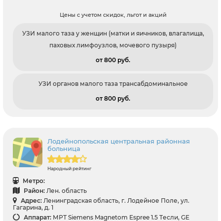
Цены с учетом скидок, льгот и акций
УЗИ малого таза у женщин (матки и яичников, влагалища,
паховых лимфоузлов, мочевого пузыря)
от 800 pуб.
УЗИ органов малого таза трансабдоминальное
от 800 pуб.
Лодейнопольская центральная районная
больница
Народный рейтинг
Метро:
Район:
Лен. область
Адрес:
Ленинградская область, г. Лодейное Поле, ул.
Гагарина, д. 1
Аппарат:
МРТ Siemens Magnetom Espree 1.5 Tесли, GE