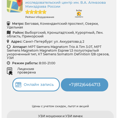
исследовательский центр им. В.А. Алмазова
Минздрава России
Рейтинг оборудования
Метро:
Беговая, Комендантский проспект, Озерки,
Удельная
Район:
Выборгский, Кронштадтский, Курортный, Лен.
область, Приморский
Адрес:
Санкт-Петербург: ул. Аккуратова д 2
Аппарат:
МРТ Siemens Magnetom Trio A Tim 3.0Т, МРТ
Siemens Magnetom Magnetom Espree 1,5 полуоткрытый
укороченный тип, КТ Siemens Somatom Definition 128 срезов,
УЗИ
Режим работы:
8:00-21:00
Лицензия
проверена
+7(812)6464713
Онлайн запись
Цены с учетом скидок, льгот и акций
УЗИ мошонки и УЗИ яичек