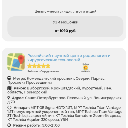
Цены с учетом скидок, льгот и акций
УЗИ мошонки
от 1090 pуб.
Российский научный центр радиологии и
хирургических технологий
Рейтинг оборудования
Метро:
Комендантский проспект, Озерки, Парнас,
Проспект Просвещения
Район:
Выборгский, Кронштадтский, Курортный, Лен.
область, Приморский
Адрес:
Санкт-Петербург: пос. Песочный, ул. Ленинградская
д 70
Аппарат:
МРТ GE Signa HDTX 1.5T, МРТ Toshiba Titan Vantage
1.5T полуоткрытый укороченный тип, МРТ Toshiba Titan Vantage
3T (Toshiba) закрытый тип, КТ Toshiba Somatom Zoom 64 среза,
КТ Toshiba Aquilon 320 среза, УЗИ
Режим работы:
9:00-21:00