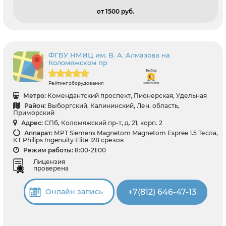
от 1500 pуб.
ФГБУ НМИЦ им. В. А. Алмазова на
Коломяжском пр
Рейтинг оборудования
Метро:
Комендантский проспект, Пионерская, Удельная
Район:
Выборгский, Калининский, Лен. область,
Приморский
Адрес:
СПб, Коломяжский пр-т, д. 21, корп. 2
Аппарат:
МРТ Siemens Magnetom Magnetom Espree 1.5 Тесла,
КТ Philips Ingenuity Elite 128 срезов
Режим работы:
8:00-21:00
Лицензия
проверена
+7(812) 646-47-13
Онлайн запись