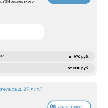
ов, УЗИ экспертного
вта
от 970 pуб.
от 1090 pуб.
ельса д. 27, лит.Т
Онлайн запись