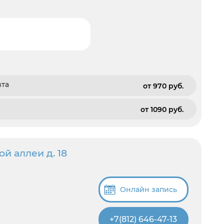
вта
от 970 pуб.
от 1090 pуб.
й аллеи д. 18
Онлайн запись
+7(812) 646-47-13