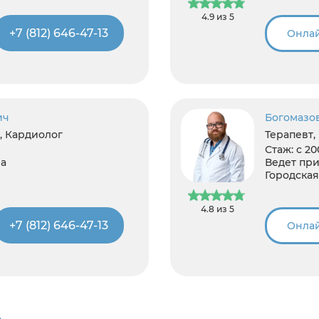
4.9 из 5
+7 (812) 646-47-13
Онлай
ич
Богомазо
, Кардиолог
Терапевт,
Стаж:
с 20
а
Ведет при
Городская
4.8 из 5
+7 (812) 646-47-13
Онлай