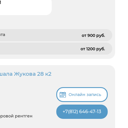
И
вта
от 900 pуб.
от 1200 pуб.
шала Жукова 28 к2
Онлайн запись
+7(812) 646-47-13
фровой рентген