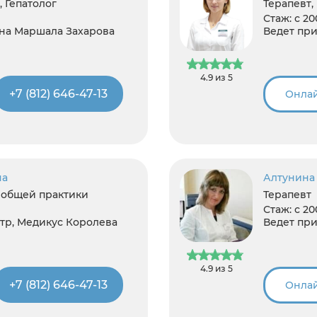
, Гепатолог
Терапевт,
Стаж:
с 20
на Маршала Захарова
Ведет при
4.9 из 5
+7 (812) 646-47-13
Онлай
на
Алтунина
ч общей практики
Терапевт
Стаж:
с 20
р, Медикус Королева
Ведет при
4.9 из 5
+7 (812) 646-47-13
Онлай