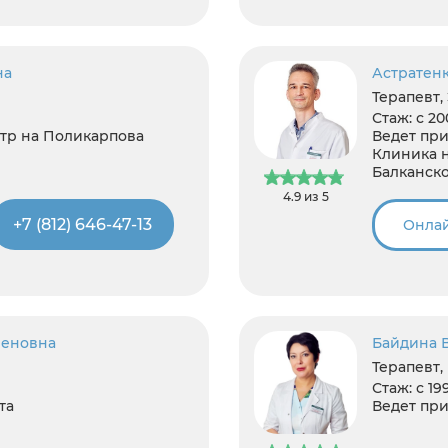
на
Астратен
Терапевт,
Стаж:
с 20
р на Поликарпова
Ведет при
Клиника 
Балканск
4.9 из 5
+7 (812) 646-47-13
Онлай
леновна
Байдина 
Терапевт,
Стаж:
с 19
та
Ведет при