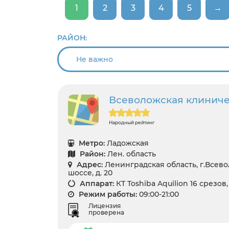
1
2
3
4
5
→
РАЙОН:
Всеволожская клинич
Народный рейтинг
Метро:
Ладожская
Район:
Лен. область
Адрес:
Ленинградская область, г.Всев
шоссе, д. 20
Аппарат:
КТ Toshiba Aquilion 16 срезов
Режим работы:
09:00-21:00
Лицензия
проверена