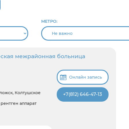
МЕТРО:
еская межрайонная больница
Онлайн запись
оложск, Колтушское
+7(812) 646-47-13
, рентген аппарат