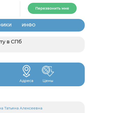
Перезвонить мне
НИКИ
ИНФО
ту в СПб
Адреса
Цены
а Татьяна Алексеевна