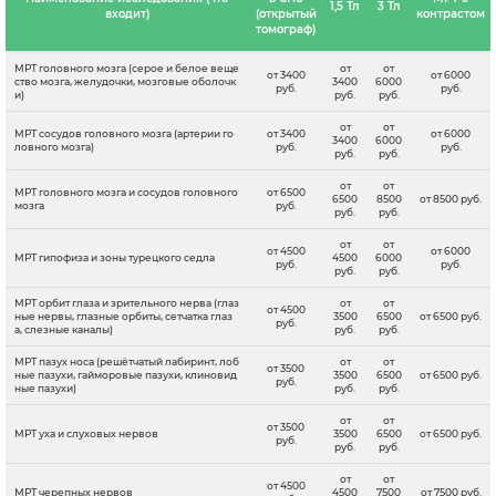
1,5 Тл
3 Тл
входит)
(открытый
контрастом
томограф)
МРТ головного мозга (серое и белое веще
от
от
от 3400
от 6000
ство мозга, желудочки, мозговые оболочк
3400
6000
руб.
руб.
и)
руб.
руб.
от
от
МРТ сосудов головного мозга (артерии го
от 3400
от 6000
3400
6000
ловного мозга)
руб.
руб.
руб.
руб.
от
от
МРТ головного мозга и сосудов головного
от 6500
6500
8500
от 8500 руб.
мозга
руб.
руб.
руб.
от
от
от 4500
от 6000
МРТ гипофиза и зоны турецкого седла
4500
6000
руб.
руб.
руб.
руб.
МРТ орбит глаза и зрительного нерва (глаз
от
от
от 4500
ные нервы, глазные орбиты, сетчатка глаз
3500
6500
от 6500 руб.
руб.
а, слезные каналы)
руб.
руб.
МРТ пазух носа (решётчатый лабиринт, лоб
от
от
от 3500
ные пазухи, гайморовые пазухи, клиновид
3500
6500
от 6500 руб.
руб.
ные пазухи)
руб.
руб.
от
от
от 3500
МРТ уха и слуховых нервов
3500
6500
от 6500 руб.
руб.
руб.
руб.
от
от
от 4500
МРТ черепных нервов
4500
7500
от 7500 руб.