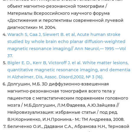
объект магнитно-резонансной томографии /
Материалы Всероссийского научного форума
«Достижения и перспективы современной лучевой
диагностики» М. 2004.
Warach S, Gaa J, Siewert B. et al, Acute human stroke
studied by whole brain echo planar diffusion-weighted
magnetic resonance imaging// Ann Neurol,— 1995 —Vol
37.
Bigler E. D., Kerr B, Victoroff J. el al. White matter lesions,
quantitative magnetic resonance imaging, and dementia
H Alzheimer, Dis, Assoc. Disord,2002, № 3 (16).
Долгушин, М.Б. 3D диффузионно-взвешенная
магнитно-резонансная томография всего тела у
пациентов с метастатическим поражением головного
мозга / М.Б.Долгушин, Л.М.Фадеева, А.Ю.Зайцева //
Нейровизуализация: избранные статьи / под ред.
В.Н.Корниенко, И.Н.Пронина.- М.: ТМ Андреева, 2008.
Беличенко О.И., Дадвани С.А., Абрамова Н.Н., Терновой