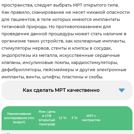
пространства, следует выбрать МРТ открытого типа.
Как правило, сканирование не несет никакой опасности
для пациентов, в теле которых имеются имплантаты
титановой природы. Но противопоказанием для
проведения данной процедуры может стать наличие в
организме таких устройств, как кохлеарные импланты,
стимуляторы нервов, стенты и клипсы в сосудах,
эндопротезы из металла, искусственные сердечные
клапаны, инсулиновые помпы, кардиостимуляторы,
дефибрилляторы, пейсмейкеры и другие электронные
импланты, винты, штифты, пластины и скобы.
Как сделать МРТ качественно
Мин. Цена
Наименование
в СПб
МРТ с
исследования (что
1,5 Тл
3 Тл
(открытый
контрастом
входит)
томограф)