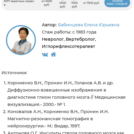
Нужна
МРТ черепных нерво
от 4500
4500
7500
от 7500 руб.
макс скидка!
в
руб.
руб.
руб.
Автор:
Бабинцева Елена Юрьевна
Стаж работы: с 1983 года
Невролог, Вертебролог,
Иглорефлексотерапевт
Источники:
Корниенко В.Н., Пронин И.Н., Голанов А.В. и др.
Диффузионно-взвешенные изображения в
диагностике глиом головного мозга // Медицинская
визуализация.- 2000.- № 1.
Коновалов А.Н., Корниенко В.Н., Пронин И.Н.
Магнитно-резонансная томография в
нейрохирургии.- М.: Видар, 1997.
Антонова О.Г. Инсульты ствола головного мозга как