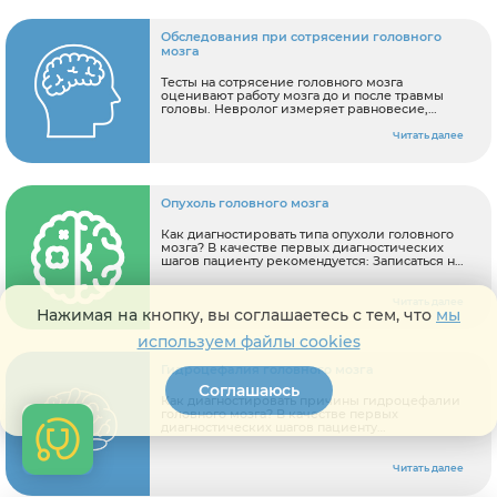
Обследования при сотрясении головного
мозга
Тесты на сотрясение головного мозга
оценивают работу мозга до и после травмы
головы. Невролог измеряет равновесие,
память, концентрацию, скорость мышления и
решения проблем, а также внимательность.
Читать далее
Опухоль головного мозга
Как диагностировать типа опухоли головного
мозга? В качестве первых диагностических
шагов пациенту рекомендуется: Записаться на
консультацию к неврологу, онкологу Сделать
МРТ головного мозга с контрастом.
Читать далее
Нажимая на кнопку, вы соглашаетесь с тем, что
мы
используем файлы cookies
Гидроцефалия головного мозга
Соглашаюсь
Как диагностировать причины гидроцефалии
головного мозга? В качестве первых
диагностических шагов пациенту
рекомендуется: Записаться на консультацию к
неврологу. Сделать МРТ головного мозга.
Читать далее