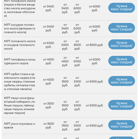
МРТ головного мозга
(серое и белое веще
от
от
Нужна
от 3400
от 6000
ство мозга, желудочк
3400
6000
макс скидка!
руб.
руб.
и, мозговые оболочк
руб.
руб.
и)
МРТ сосудов головн
от
от
Нужна
от 3400
от 6000
ого мозга (артерии го
3400
6000
макс скидка!
руб.
руб.
ловного мозга)
руб.
руб.
МРТ головного мозга
от
от
Нужна
от 6500
и сосудов головного
6500
8500
от 8500 руб.
макс скидка!
руб.
мозга
руб.
руб.
от
от
Нужна
МРТ гипофиза и зоны
от 4500
от 6000
4500
6000
макс скидка!
турецкого седла
руб.
руб.
руб.
руб.
МРТ орбит глаза и зр
ительного нерва (гла
от
от
Нужна
от 4500
зные нервы, глазные
3500
6500
от 6500 руб.
макс скидка!
руб.
орбиты, сетчатка глаз
руб.
руб.
а, слезные каналы)
МРТ пазух носа (реш
ётчатый лабиринт, ло
от
от
Нужна
от 3500
бные пазухи, гаймор
3500
6500
от 6500 руб.
макс скидка!
руб.
овые пазухи, клинов
руб.
руб.
идные пазухи)
от
от
Нужна
МРТ уха и слуховых н
от 3500
3500
6500
от 6500 руб.
макс скидка!
ервов
руб.
руб.
руб.
от
от