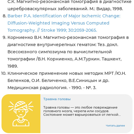
С.К. Магнитно-резонансная томография в диагностике
цереброваскулярных заболеваний. М.: Видар, 1998.
Barber P.A. Identification of Major Ischemic Change:
Diffusion-Weighted Imaging Versus Computed
Tomography. // Stroke 1999; 30:2059-2065.
Корниенко В.Н. Магнитно-резонансная томография в
диагностике внутричерепных гематом: Тез. докл.
Всесоюзного симпозиума по вычислительной
томографии /В.Н. Корниенко, А.М.Туркин. Ташкент,
1989.
Клиническое применение новых методик МРТ /Ю.Н.
Беленков, О.И. Беличенко, В.Е.Синицын и др.
Медицинская радиология. - 1990. - №. 3.
Травма головы
Травма головы — это любое повреждение
головного мозга, черепа или сосудов.
Состояние может варьироваться от легкой
шишки или синяка до черепно-мозговой
травмы.
Читать далее