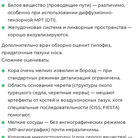
Белое вещество (проводящие пути) — различимо,
особенно при использовании диффузионно-
тензорной МРТ (DTI).
Желудочковая система и ликворные пространства —
хорошо визуализируются.
Дополнительно врач обзорно оценит гипофиз,
придаточные пазухи носа.
Сложнее оценивать:
Кора очень мелких извилин и борозд — при
стандартных режимах детализация ограничена.
Область основания черепа (структуры около
турецкого седла, черепные нервы) — мешают
артефакты от костей и воздухоносных пазух, хотя
специальные последовательности (CISS, FIESTA)
помогают.
Мелкие сосуды — без ангиографических режимов
(МР-ангиография) почти неразличимы.
Корковые микроструктуры (слои серого вещества) —