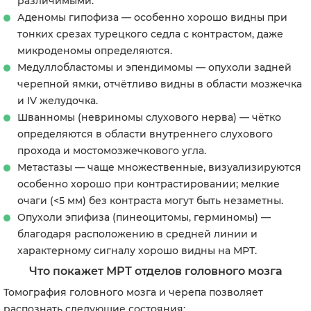
различимыми.
Аденомы гипофиза — особенно хорошо видны при
тонких срезах турецкого седла с контрастом, даже
микроденомы определяются.
Медуллобластомы и эпендимомы — опухоли задней
черепной ямки, отчётливо видны в области мозжечка
и IV желудочка.
Шванномы (невриномы слухового нерва) — чётко
определяются в области внутреннего слухового
прохода и мостомозжечкового угла.
Метастазы — чаще множественные, визуализируются
особенно хорошо при контрастировании; мелкие
очаги (<5 мм) без контраста могут быть незаметны.
Опухоли эпифиза (пинеоцитомы, герминомы) —
благодаря расположению в средней линии и
характерному сигналу хорошо видны на МРТ.
Что покажет МРТ отделов головного мозга
Томография головного мозга и черепа позволяет
распознать следующие состояния: