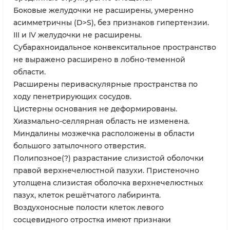
Боковые желудочки не расширены, умеренно
асимметричны (D>S), без признаков гипертензии.
III и IV желудочки не расширены.
Субарахноидальное конвекситальное пространство
не выражено расширено в лобно-теменной
области.
Расширены периваскулярные пространства по
ходу пенетрирующих сосудов.
Цистерны основания не деформированы.
Хиазмально-селлярная область не изменена.
Миндалины мозжечка расположены в области
большого затылочного отверстия.
Полипозное(?) разрастание слизистой оболочки
правой верхнечелюстной пазухи. Пристеночно
утолщена слизистая оболочка верхнечелюстных
пазух, клеток решётчатого лабиринта.
Воздухоносные полости клеток левого
сосцевидного отростка имеют признаки