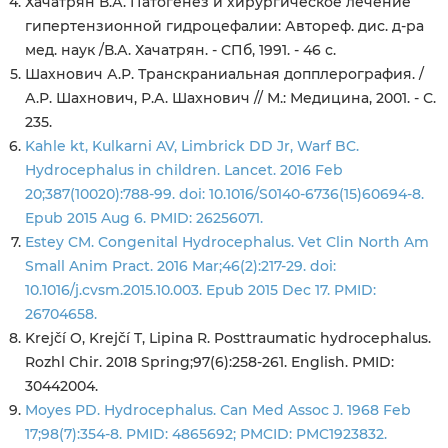
Хачатрян В.А. Патогенез и хирургическое лечение
гипертензионной гидроцефалии: Автореф. дис. д-ра
мед. наук /В.А. Хачатрян. - СПб, 1991. - 46 с.
Шахнович А.Р. Транскраниальная допплерография. /
А.Р. Шахнович, Р.А. Шахнович // М.: Медицина, 2001. - С.
235.
Kahle kt, Kulkarni AV, Limbrick DD Jr, Warf BC.
Hydrocephalus in children. Lancet. 2016 Feb
20;387(10020):788-99. doi: 10.1016/S0140-6736(15)60694-8.
Epub 2015 Aug 6. PMID: 26256071.
Estey CM. Congenital Hydrocephalus. Vet Clin North Am
Small Anim Pract. 2016 Mar;46(2):217-29. doi:
10.1016/j.cvsm.2015.10.003. Epub 2015 Dec 17. PMID:
26704658.
Krejčí O, Krejčí T, Lipina R. Posttraumatic hydrocephalus.
Rozhl Chir. 2018 Spring;97(6):258-261. English. PMID:
30442004.
Moyes PD. Hydrocephalus. Can Med Assoc J. 1968 Feb
17;98(7):354-8. PMID: 4865692; PMCID: PMC1923832.