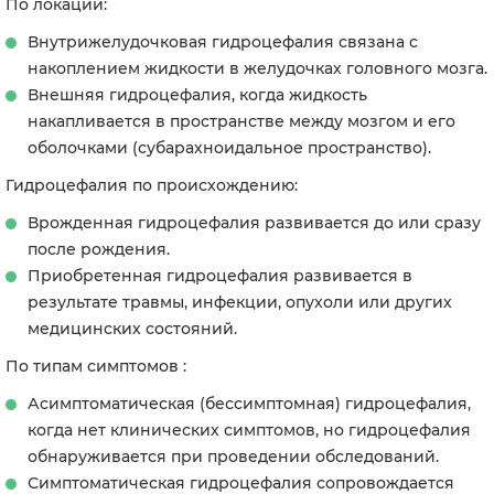
По локации
:
Внутрижелудочковая гидроцефалия с
вязана с
накоплением жидкости в желудочках головного мозга.
Внешняя гидроцефалия, когда ж
идкость
накапливается в пространстве между мозгом и его
оболочками (субарахноидальное пространство).
Гидроцефалия по происхождению
:
Врожденная гидроцефалия р
азвивается до или сразу
после рождения.
Приобретенная гидроцефалия р
азвивается в
результате травмы, инфекции, опухоли или других
медицинских состояний.
По типам симптомов :
Асимптоматическая (бессимптомная) гидроцефалия,
когда н
ет клинических симптомов, но гидроцефалия
обнаруживается при проведении обследований.
Симптоматическая гидроцефалия с
опровождается