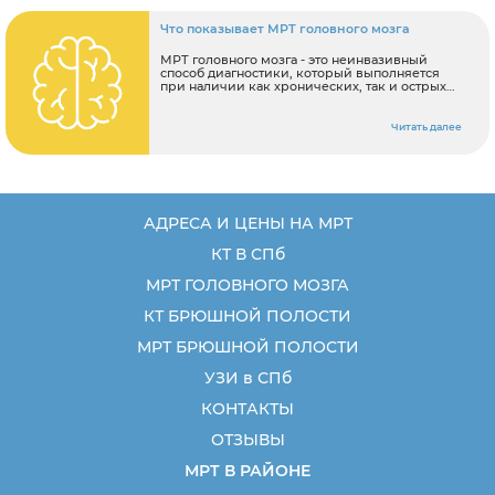
Что показывает МРТ головного мозга
МРТ головного мозга - это неинвазивный
способ диагностики, который выполняется
при наличии как хронических, так и острых
симптомов заболеваний головного мозга.
Процедура сканирования производится при
помощи радиочастотных импульсов,
Читать далее
воздействующих на магнитное поле;
полученную в результате исследования
информацию компьютер преобразует в
изображение структур и тканей мозга,
позволяя выявить проблемные участки.
АДРЕСА И ЦЕНЫ НА МРТ
КТ В СПб
МРТ ГОЛОВНОГО МОЗГА
КТ БРЮШНОЙ ПОЛОСТИ
МРТ БРЮШНОЙ ПОЛОСТИ
УЗИ в СПб
КОНТАКТЫ
ОТЗЫВЫ
МРТ В РАЙОНЕ