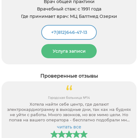
Врач общей практики
Врачебный стаж: с 1991 года
Где принимает врач: МЦ Балтмед Озерки
+7(812)646-47-13
Услуга записи
Проверенные отзывы
Городская больница №14
Хотела найти себе центр, где делают
электрокардиограмму в выходные дни, так как на буднях
не уйти с работы. Много звонков, но все мимо цели. Но
попав на вашего оператора - бесплатно подобрали мне
клинику и записали на обследование. Прислали смс с
читать все
адресом и накануне напомнили про запись.