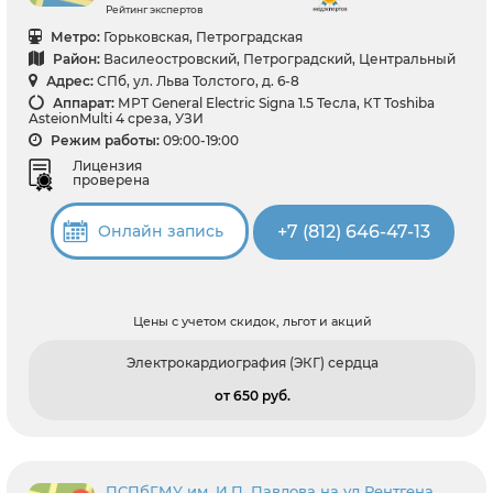
Рейтинг экспертов
Метро:
Горьковская, Петроградская
Район:
Василеостровский, Петроградский, Центральный
Адрес:
СПб, ул. Льва Толстого, д. 6-8
Аппарат:
МРТ General Electric Signa 1.5 Тесла, КТ Toshiba
AsteionMulti 4 среза, УЗИ
Режим работы:
09:00-19:00
Лицензия
проверена
+7 (812) 646-47-13
Онлайн запись
Цены с учетом скидок, льгот и акций
Электрокардиография (ЭКГ) сердца
от 650 pуб.
ПСПбГМУ им. И.П. Павлова на ул Рентгена