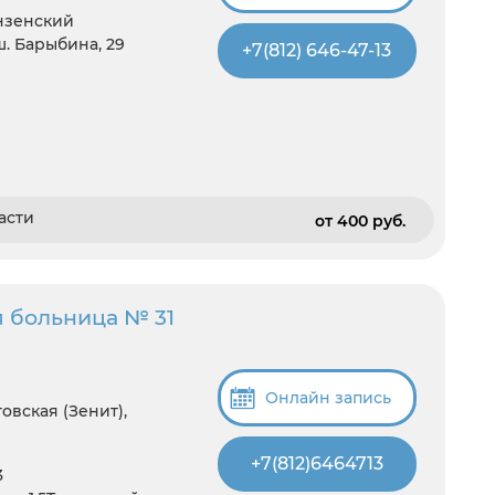
унзенский
ш. Барыбина, 29
+7(812) 646-47-13
асти
от 400 pуб.
я больница № 31
Онлайн запись
овская (Зенит),
+7(812)6464713
3