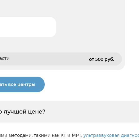
асти
от 500 pуб.
ать все центры
о лучшей цене?
ми методами, такими как КТ и МРТ,
ультразвуковая диагно