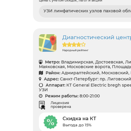
Цены с учетом скидок, льгот и акций
УЗИ лимфатических узлов паховой обл
Диагностический цент
Народный рейтинг
Метро:
Владимирская, Достоевская, Ли
Маяковская, Московские ворота, Площад
Район:
Адмиралтейский, Московский,
Адрес:
Санкт-Петербург: пр. Лиговский 
Аппарат:
КТ General Electric bregh spee
УЗИ
Режим работы:
8:00-21:00
Лицензия
проверена
Скидка на КТ
Выгода до 15%