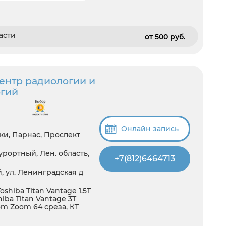
асти
от 500 pуб.
ентр радиологии и
огий
Онлайн запись
ки, Парнас, Проспект
рортный, Лен. область,
+7(812)6464713
, ул. Ленинградская д
oshiba Titan Vantage 1.5T
ba Titan Vantage 3T
om Zoom 64 среза, КТ