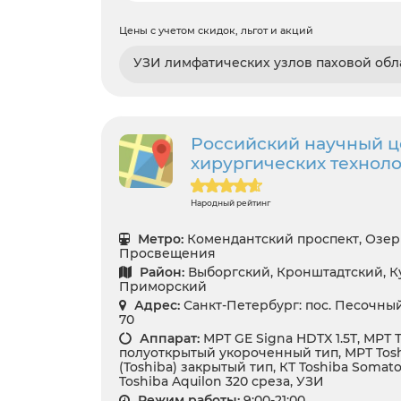
Цены с учетом скидок, льгот и акций
УЗИ лимфатических узлов паховой обл
Российский научный ц
хирургических технол
Народный рейтинг
Метро:
Комендантский проспект, Озер
Просвещения
Район:
Выборгский, Кронштадтский, Ку
Приморский
Адрес:
Санкт-Петербург: пос. Песочный
70
Аппарат:
МРТ GE Signa HDTX 1.5T, МРТ T
полуоткрытый укороченный тип, МРТ Toshi
(Toshiba) закрытый тип, КТ Toshiba Somat
Toshiba Aquilon 320 среза, УЗИ
Режим работы:
9:00-21:00