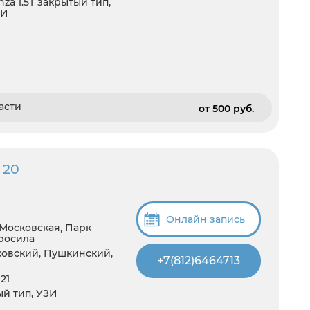
a 1.5T закрытый тип,
ЗИ
асти
от 500 pуб.
 20
Онлайн запись
 Московская, Парк
росила
ковский, Пушкинский,
+7(812)6464713
21
тый тип, УЗИ