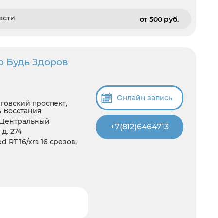
асти
от 500 pуб.
р Будь Здоров
Онлайн запись
говский проспект,
ь Восстания
 Центральный
+7(812)6464713
д. 274
d RT 16/xra 16 срезов,