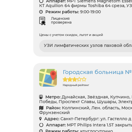
Аппарат:
МРТ Siemens Magnetom Essenz
КТ Aquilion 64 фирмы Toshiba 64 среза, У
Режим работы:
9:00-19:00
Лицензия
проверена
Цены с учетом скидок, льгот и акций
УЗИ лимфатических узлов паховой обл
Городская больница №
Народный рейтинг
Метро:
Дунайская, Звёздная, Купчино,
Победы, Проспект Славы, Шушары, Элект
Район:
Колпинский, Лен. область, Мос
Фрунзенский
Адрес:
Санкт-Петербург: ул. Гастелло д 
Аппарат:
МРТ Philips Intera 1.5T закры
Режим работы:
круглосуточно