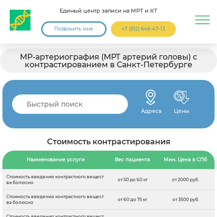
Единый центр записи на МРТ и КТ
Позвонить мне
+7 (812) 646-47-13
МР-артериография (МРТ артерий головы) с
контрастированием в Санкт-Петербурге
Адреса
Цены
Стоимость контрастирования
Наименование услуги
Вес пациента
Мин. Цена в СПб
Стоимость введения контрастного вещест
от 50 до 60 кг
от 2000 руб.
ва болюсно
Стоимость введения контрастного вещест
от 60 до 75 кг
от 3500 руб.
ва болюсно
Стоимость введения контрастного вещест