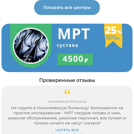
Показать все центры
Проверенные отзывы
Диагностический центр МАРТ
сывался на
Вчера была в центре на Малом проспекте и
овы и шеи,
артериография, порадовало что результаты б
все путают и
сразу. Клиника в целом понравилась. Спасиб
Оксане за совет.
читать все