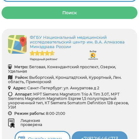
Поиск
ФГБУ Национальный медицинский
исследовательский центр им. В.А. Алмазова
Минздрава России
Народный рейтинг
Метро:
Беговая, Комендантский проспект, Озерки,
Удельная
Район:
Выборгский, Кронштадтский, Курортный, Лен.
область, Приморский
Адрес:
Санкт-Петербург: ул. Аккуратова д 2
Аппарат:
МРТ Siemens Magnetom Trio A Tim 3.0Т, МРТ
Siemens Magnetom Magnetom Espree 1,5 полуоткрытый
укороченный тип, КТ Siemens Somatom Definition 128 срезов,
УЗИ
Режим работы:
8:00-21:00
Лицензия
проверена
+7(812)6464713
Онлайн запись