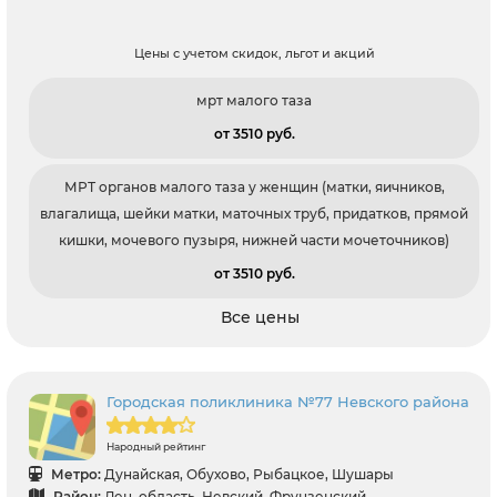
Цены с учетом скидок, льгот и акций
мрт малого таза
от 3510 pуб.
МРТ органов малого таза у женщин (матки, яичников,
влагалища, шейки матки, маточных труб, придатков, прямой
кишки, мочевого пузыря, нижней части мочеточников)
от 3510 pуб.
Все цены
Городская поликлиника №77 Невского района
Народный рейтинг
Метро:
Дунайская, Обухово, Рыбацкое, Шушары
Район:
Лен. область, Невский, Фрунзенский