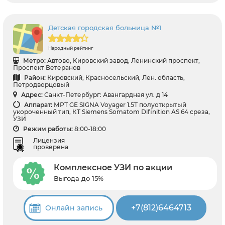
Детская городская больница №1
Народный рейтинг
Метро:
Автово, Кировский завод, Ленинский проспект,
Проспект Ветеранов
Район:
Кировский, Красносельский, Лен. область,
Петродворцовый
Адрес:
Санкт-Петербург: Авангардная ул. д 14
Аппарат:
МРТ GЕ SIGNA Voyager 1.5Т полуоткрытый
укороченный тип, КТ Siemens Somatom Difinition AS 64 среза,
УЗИ
Режим работы:
8:00-18:00
Лицензия
проверена
Комплексное УЗИ по акции
Выгода до 15%
+7(812)6464713
Онлайн запись