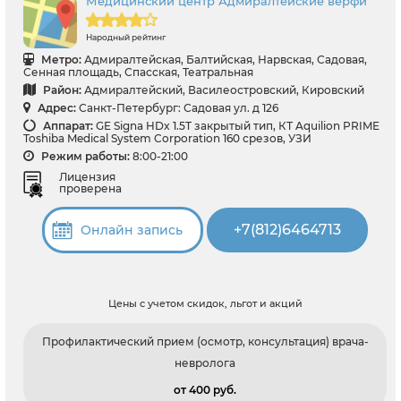
Медицинский центр Адмиралтейские верфи
Народный рейтинг
Метро:
Адмиралтейская, Балтийская, Нарвская, Садовая,
Сенная площадь, Спасская, Театральная
Район:
Адмиралтейский, Василеостровский, Кировский
Адрес:
Санкт-Петербург: Садовая ул. д 126
Аппарат:
GE Signa HDx 1.5T закрытый тип, КТ Aquilion PRIME
Toshiba Medical System Corporation 160 срезов, УЗИ
Режим работы:
8:00-21:00
Лицензия
проверена
+7(812)6464713
Онлайн запись
Цены с учетом скидок, льгот и акций
Профилактический прием (осмотр, консультация) врача-
невролога
от 400 pуб.