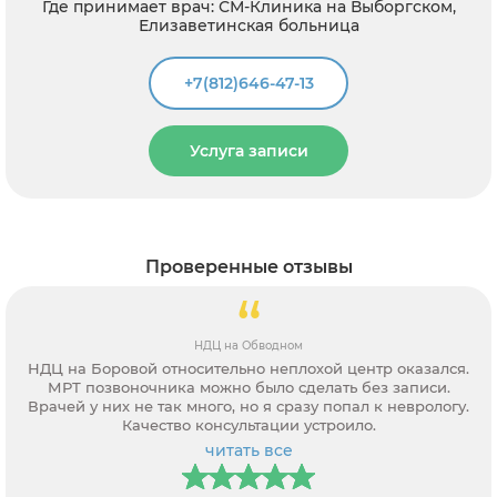
Врачебный стаж: с 2012 года
Где принимает врач: СМ-Клиника на Дунайском
+7(812)646-47-13
Услуга записи
Проверенные отзывы
Медицинский центр СКАНДИНАВИЯ на Народной
После МРТ шейного отдела пришла на прием к неврологу
Грачеву Юрию Сергеевичу в клинику Скандивания. Очень
дотошно изучил запись исследования и заключение,
осиротел меня, крутил-вертел. Потом задал много
сопутствующих вопросов. По итогу назначил
читать все
дополнительно сделать узи и расписал план лечения на
1,5 месяца. Начала прием препаратов по предложенной