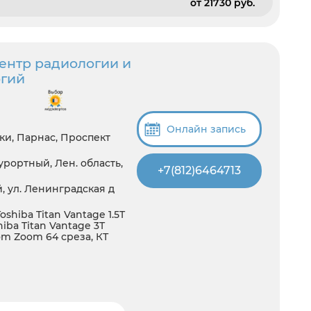
от 21730 pуб.
ентр радиологии и
огий
Онлайн запись
ки, Парнас, Проспект
рортный, Лен. область,
+7(812)6464713
, ул. Ленинградская д
oshiba Titan Vantage 1.5T
ba Titan Vantage 3T
om Zoom 64 среза, КТ