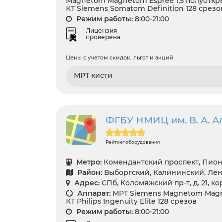
Magnetom Magnetom Espree 1,5 полуоткр
КТ Siemens Somatom Definition 128 срезо
Режим работы:
8:00-21:00
Лицензия
проверена
Цены с учетом скидок, льгот и акций
МРТ кисти
ФГБУ НМИЦ им. В. А. 
Рейтинг оборудования
Метро:
Комендантский проспект, Пион
Район:
Выборгский, Калининский, Лен
Адрес:
СПб, Коломяжский пр-т, д. 21, кор
Аппарат:
МРТ Siemens Magnetom Magne
КТ Philips Ingenuity Elite 128 срезов
Режим работы:
8:00-21:00