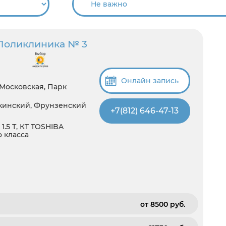
Поликлиника № 3
Онлайн запись
 Московская, Парк
шкинский, Фрунзенский
+7(812) 646-47-13
1.5 Т, КТ TOSHIBA
о класса
от 8500 pуб.