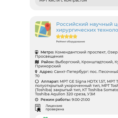
МРТ кисти с контрастом
Российский научный ц
хирургических технол
Рейтинг оборудования
Метро:
Комендантский проспект, Озер
Просвещения
Район:
Выборгский, Кронштадтский, Ку
Приморский
Адрес:
Санкт-Петербург: пос. Песочный
70
Аппарат:
МРТ GE Signa HDTX 1.5T, МРТ T
полуоткрытый укороченный тип, МРТ Toshi
(Toshiba) закрытый тип, КТ Toshiba Somat
Toshiba Aquilon 320 среза, УЗИ
Режим работы:
9:00-21:00
Лицензия
проверена