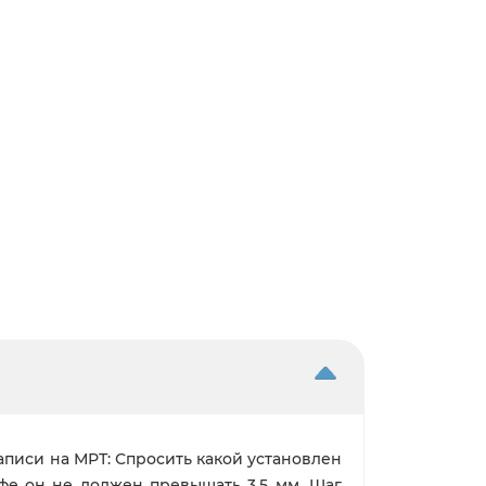
аписи на МРТ: Спросить какой установлен
афе он не должен превышать 3,5 мм. Шаг