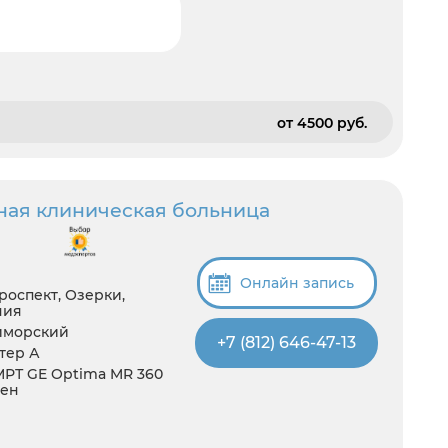
от 4500 pуб.
ная клиническая больница
Онлайн запись
роспект, Озерки,
ния
иморский
+7 (812) 646-47-13
итер А
 МРТ GE Optima MR 360
ген