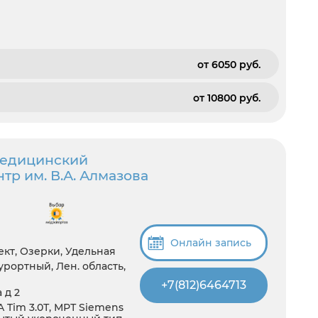
от 6050 pуб.
от 10800 pуб.
медицинский
тр им. В.А. Алмазова
Онлайн запись
кт, Озерки, Удельная
рортный, Лен. область,
+7(812)6464713
 д 2
 Tim 3.0Т, МРТ Siemens