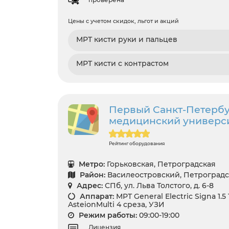
Цены с учетом скидок, льгот и акций
МРТ кисти руки и пальцев
МРТ кисти с контрастом
Первый Санкт-Петербу
медицинский университ
Рейтинг оборудования
Метро:
Горьковская, Петроградская
Район:
Василеостровский, Петроград
Адрес:
СПб, ул. Льва Толстого, д. 6-8
Аппарат:
МРТ General Electric Signa 1.5
AsteionMulti 4 среза, УЗИ
Режим работы:
09:00-19:00
Лицензия