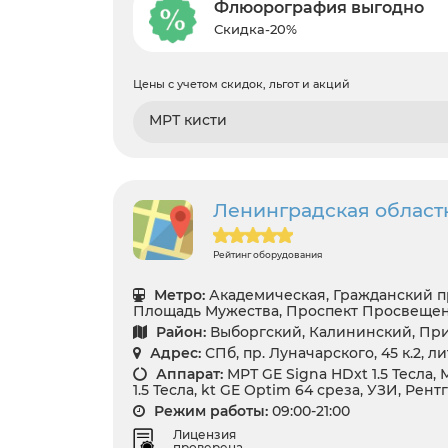
Флюорография выгодно
Скидка-20%
Цены с учетом скидок, льгот и акций
МРТ кисти
Ленинградская област
Рейтинг оборудования
Метро:
Академическая, Гражданский п
Площадь Мужества, Проспект Просвеще
Район:
Выборгский, Калининский, Пр
Адрес:
СПб, пр. Луначарского, 45 к.2, л
Аппарат:
МРТ GE Signa HDxt 1.5 Тесла,
1.5 Тесла, kt GE Optim 64 среза, УЗИ, Рент
Режим работы:
09:00-21:00
Лицензия
проверена