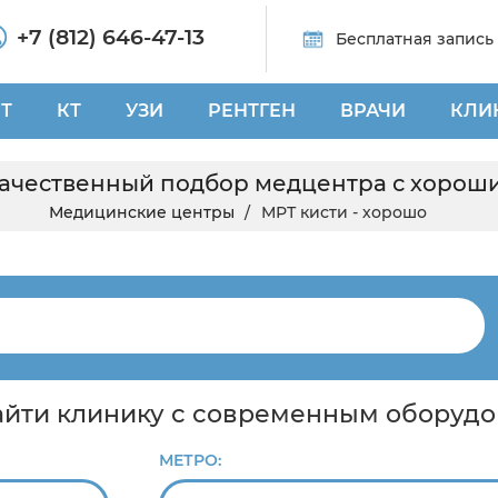
+7 (812) 646-47-13
Бесплатная запись
Т
КТ
УЗИ
РЕНТГЕН
ВРАЧИ
КЛИ
 качественный подбор медцентра с хорош
Медицинские центры
МРТ кисти - хорошо
найти клинику с современным оборуд
МЕТРО: