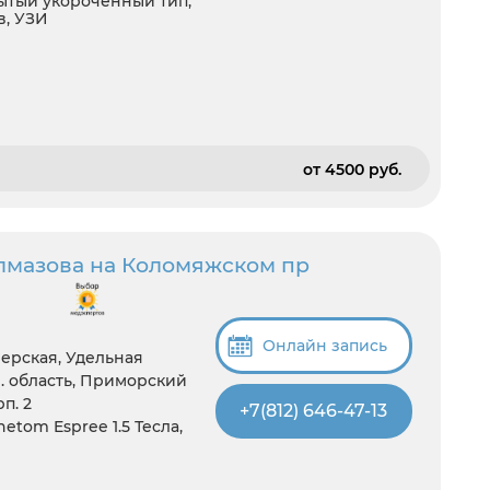
ытый укороченный тип,
в, УЗИ
от 4500 pуб.
Алмазова на Коломяжском пр
Онлайн запись
ерская, Удельная
. область, Приморский
п. 2
+7(812) 646-47-13
tom Espree 1.5 Тесла,