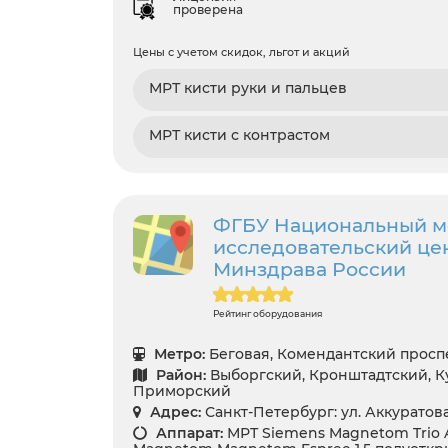
проверена
Цены с учетом скидок, льгот и акций
МРТ кисти руки и пальцев
МРТ кисти с контрастом
ФГБУ Национальный 
исследовательский цен
Минздрава России
Рейтинг оборудования
Метро:
Беговая, Комендантский проспе
Район:
Выборгский, Кронштадтский, Ку
Приморский
Адрес:
Санкт-Петербург: ул. Аккуратова
Аппарат:
МРТ Siemens Magnetom Trio A