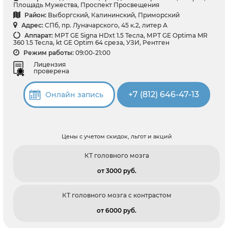
Площадь Мужества, Проспект Просвещения
Район:
Выборгский, Калининский, Приморский
Адрес:
СПб, пр. Луначарского, 45 к.2, литер А
Аппарат:
МРТ GE Signa HDxt 1.5 Тесла, МРТ GE Optima MR
360 1.5 Тесла, kt GE Optim 64 среза, УЗИ, Рентген
Режим работы:
09:00-21:00
Лицензия
проверена
+7 (812) 646-47-13
Онлайн запись
Цены с учетом скидок, льгот и акций
КТ головного мозга
от 3000 pуб.
КТ головного мозга с контрастом
от 6000 pуб.