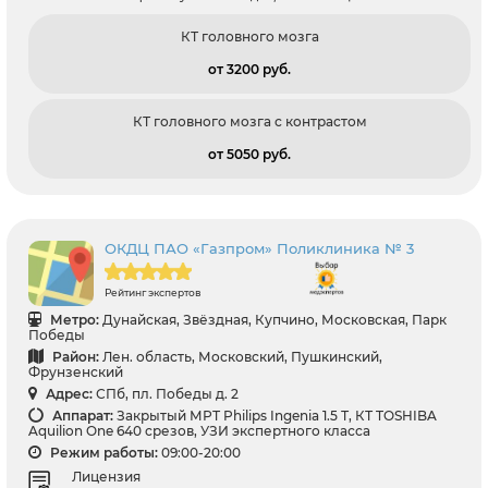
КТ головного мозга
от 3200 pуб.
КТ головного мозга с контрастом
от 5050 pуб.
ОКДЦ ПАО «Газпром» Поликлиника № 3
Рейтинг экспертов
Метро:
Дунайская, Звёздная, Купчино, Московская, Парк
Победы
Район:
Лен. область, Московский, Пушкинский,
Фрунзенский
Адрес:
СПб, пл. Победы д. 2
Аппарат:
Закрытый МРТ Philips Ingenia 1.5 Т, КТ TOSHIBA
Aquilion One 640 срезов, УЗИ экспертного класса
Режим работы:
09:00-20:00
Лицензия