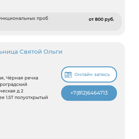
ункциональных проб
от 800 pуб.
ьница Святой Ольги
Онлайн запись
я, Чёрная речка
троградский
ческая д 2
+7(812)6464713
e 1.5T полуоткрытый