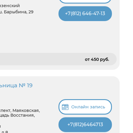
унзенский
ш. Барыбина, 29
+7(812) 646-47-13
от 450 pуб.
ьница № 19
Онлайн запись
пект, Маяковская,
щадь Восстания,
+7(812)6464713
й
 д 8