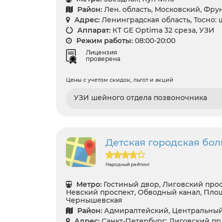
Район:
Лен. область, Московский, Фр
Адрес:
Ленинградская область, Тосно: 
Аппарат:
КТ GE Optima 32 среза, УЗИ
Режим работы:
08:00-20:00
Лицензия
проверена
Цены с учетом скидок, льгот и акций
УЗИ шейного отдела позвоночника
Детская городская бол
Народный рейтинг
Метро:
Гостиный двор, Лиговский прос
Невский проспект, Обводный канал, Пло
Чернышевская
Район:
Адмиралтейский, Центральны
Адрес:
Санкт-Петербург: Лиговский пр.