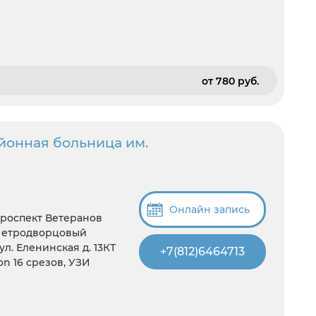
от 780 pуб.
онная больница им.
Онлайн запись
Проспект Ветеранов
 Петродворцовый
ул. Еленинская д. 13КТ
+7(812)6464713
on 16 срезов, УЗИ