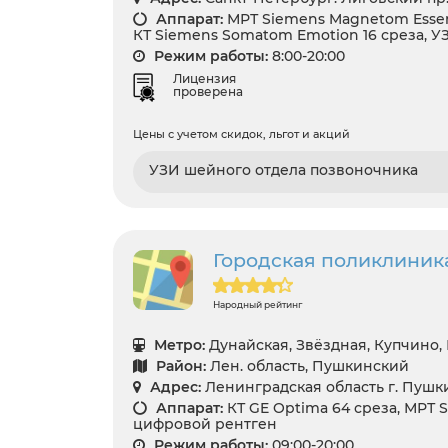
Аппарат:
МРТ Siemens Magnetom Essenz
КТ Siemens Somatom Emotion 16 среза, У
Режим работы:
8:00-20:00
Лицензия
проверена
Цены с учетом скидок, льгот и акций
УЗИ шейного отдела позвоночника
Городская поликлиник
Народный рейтинг
Метро:
Дунайская, Звёздная, Купчино,
Район:
Лен. область, Пушкинский
Адрес:
Ленинградская область г. Пушки
Аппарат:
КТ GE Optima 64 среза, МРТ Si
цифровой рентген
Режим работы:
09:00-20:00