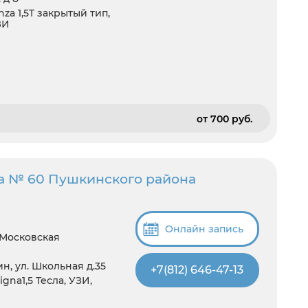
a 1,5T закрытый тип,
ЗИ
от 700 pуб.
а № 60 Пушкинского района
Онлайн запись
 Московская
н, ул. Школьная д.35
+7(812) 646-47-13
gna1,5 Тесла, УЗИ,