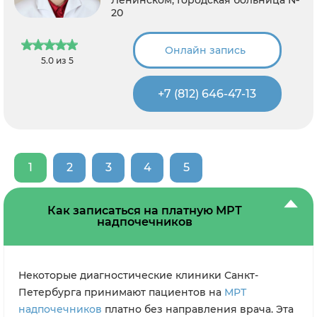
20
Онлайн запись
5.0 из 5
+7 (812) 646-47-13
1
2
3
4
5
Как записаться на платную МРТ
надпочечников
Некоторые диагностические клиники Санкт-
Петербурга принимают пациентов на
МРТ
надпочечников
платно без направления врача. Эта