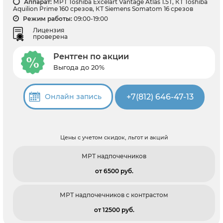
Аппарат:
МРТ Toshiba Excelart Vantage Atlas 1.5Т, КТ Toshiba
Aquilion Prime 160 срезов, КТ Siemens Somatom 16 срезов
Режим работы:
09:00-19:00
Лицензия
проверена
Рентген по акции
Выгода до 20%
+7(812) 646-47-13
Онлайн запись
Цены с учетом скидок, льгот и акций
МРТ надпочечников
от 6500 pуб.
МРТ надпочечников с контрастом
от 12500 pуб.