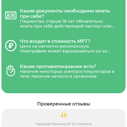
назначению врача, так и по личной
инициативе пациентам любого возраста.
Направления на МРТ может потребоваться
Какие документы необходимо иметь
только беременным женщинам.
при себе?
Пациентам, старше 18 лет обязательно
иметь при себе действующий паспорт или
другой документ удостоверяющий
личность. Дети не достигшие 18 лет,
должны сопровождаться уполномоченным
Что входит в стоимость МРТ?
представителем(один из родителей или
Цена на магнитно-резонансную
законный представитель ребенка).
томографию может варьироваться из-за:
типа томографа (низкопольные,
среднепольные, высокопольные,
сверхвысокопольные), наличия акций и
Какие противопоказания есть?
скидок. В стоимость обследования обычно
Наличие некоторых электростимуляторов в
входит диагностика, письменное
теле. Наличие металла в организме.
заключение рентгенолога и запись
результатов на CD-диск и отправка снимка
на электронную почту.В некоторых
диагностических центрах платной является
услуга распечатки снимка на
Проверенные отзывы
рентгенологическую пленку.
Городская больница № 33 в Колпино