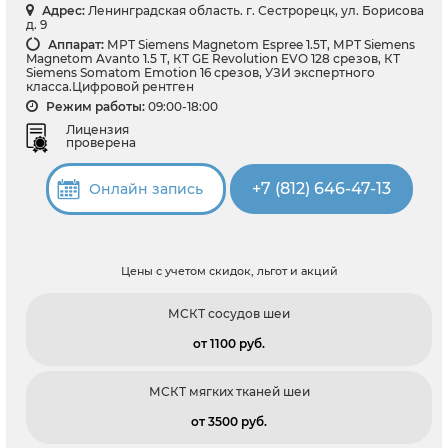
Адрес:
Ленинградская область. г. Сестрорецк, ул. Борисова
д. 9
Аппарат:
МРТ Siemens Magnetom Espree 1.5T, МРТ Siemens
Magnetom Avanto 1.5 Т, КТ GE Revolution EVO 128 срезов, КТ
Siemens Somatom Emotion 16 срезов, УЗИ экспертного
класса.Цифровой рентген
Режим работы:
09:00-18:00
Лицензия
проверена
+7 (812) 646-47-13
Онлайн запись
Цены с учетом скидок, льгот и акций
МСКТ сосудов шеи
от 1100 pуб.
МСКТ мягких тканей шеи
от 3500 pуб.