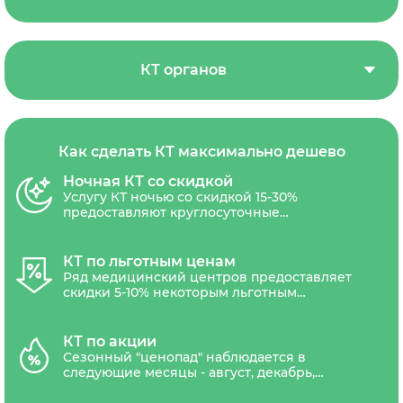
КТ органов
Как сделать КТ максимально дешево
Ночная КТ со скидкой
Услугу КТ ночью со скидкой 15-30%
предоставляют круглосуточные
диагностические центры СПб. Скидочным
обычно является время с 23.00 до 8.00.
КТ по льготным ценам
Ряд медицинский центров предоставляет
скидки 5-10% некоторым льготным
категориям граждан: пенсионеры,
военнослужащие, участники ВОВ,
медицинские работники, инвалиды,
КТ по акции
многодетные семьи.
Сезонный "ценопад" наблюдается в
следующие месяцы - август, декабрь,
январь, когда спрос на медицинские услуги
снижается из-за периода отпусков и