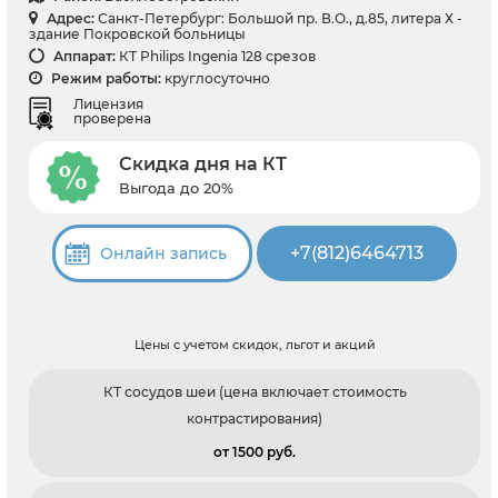
Адрес:
Санкт-Петербург: Большой пр. В.О., д.85, литера Х -
здание Покровской больницы
Аппарат:
КТ Philips Ingenia 128 срезов
Режим работы:
круглосуточно
Лицензия
проверена
Скидка дня на КТ
Выгода до 20%
+7(812)6464713
Онлайн запись
Цены с учетом скидок, льгот и акций
КТ сосудов шеи (цена включает стоимость
контрастирования)
от 1500 pуб.