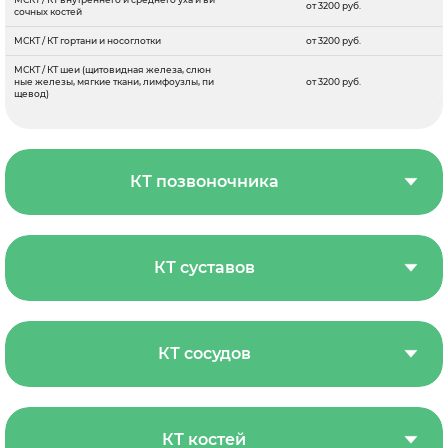
от 3200 руб.
сочных костей
МСКТ / КТ гортани и носоглотки
от 3200 руб.
МСКТ / КТ шеи (щитовидная железа, слюн
ные железы, мягкие ткани, лимфоузлы, пи
от 3200 руб.
щевод)
КТ позвоночника
КТ суставов
КТ сосудов
КТ костей