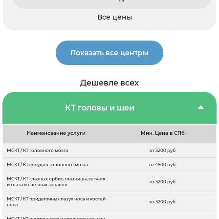
Все цены
Показать все центры
Дешевле всех
КТ головы и шеи
Наименование услуги
Мин. Цена в СПб
МСКТ / КТ головного мозга
от 3200 руб.
МСКТ / КТ сосудов головного мозга
от 4500 руб.
МСКТ / КТ глазных орбит, глазницы, сетчатк
от 3200 руб.
и глаза и слезных каналов
МСКТ / КТ придаточных пазух носа и костей
от 3200 руб.
носа
МСКТ / КТ внутреннего и среднего уха и ви