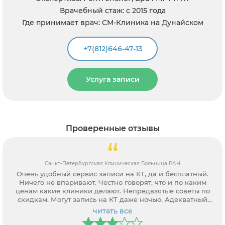
15 года
Врачебный стаж: с 199
ика на Дунайском
Где принимает врач: СМ-Клиника 
Клиника на Выборг
3
+7(812)646-47-13
и
Услуга записи
Проверенные отзывы
иническая Больница РАН
ЦМРТ в Гатчине на 
си на КТ, да и бесплатный.
Записался на КТ в Северо-За
но говорят, что и по каким
Находится в больнице. И 
т. Непредвзятые советы по
заключение пришлось снова 
КТ даже ночью. Адекватный
раньше не б
онал.
ь все
читать