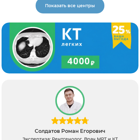
Показать все центры
горович
Алексеев Кирилл Ник
Врач МРТ и КТ
Экспертиза: Рентгенолог, В