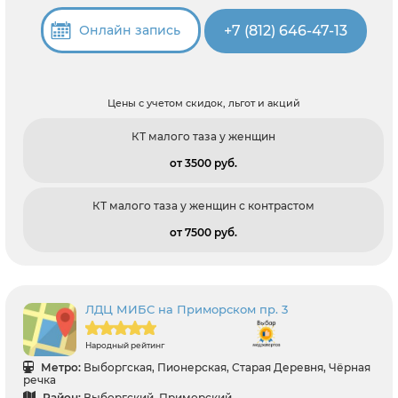
+7 (812) 646-47-13
Онлайн запись
Цены с учетом скидок, льгот и акций
КТ малого таза у женщин
от 3500 pуб.
КТ малого таза у женщин с контрастом
от 7500 pуб.
ЛДЦ МИБС на Приморском пр. 3
Народный рейтинг
Метро:
Выборгская, Пионерская, Старая Деревня, Чёрная
речка
Район:
Выборгский, Приморский