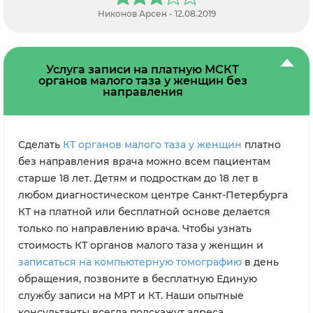
 - 12.08.2019
Алексей А. - 
Услуга записи на платную МСКТ
органов малого таза у женщин без
направления
Сделать
КТ органов малого таза у женщин
платно
без направления врача можно всем пациентам
старше 18 лет. Детям и подросткам до 18 лет в
любом диагностическом центре Санкт-Петербурга
КТ на платной или бесплатной основе делается
только по направлению врача. Чтобы узнать
стоимость КТ органов малого таза у женщин и
записаться на компьютерную томографию
в день
обращения, позвоните в бесплатную Единую
службу записи на МРТ и КТ. Наши опытные
консультанты всегда подскажут адреса