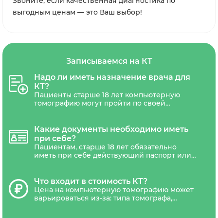
Звоните, если качественная диагностика по
выгодным ценам — это Ваш выбор!
Записываемся на КТ
Надо ли иметь назначение врача для
КТ?
Пациенты старше 18 лет компьютерную
томографию могут пройти по своей
инициативе. Для прохождения КТ детям до
18 лет необходимо обязательно иметь
назначение с печатью и подписью
Какие документы необходимо иметь
лечащего врача.
при себе?
Пациентам, старше 18 лет обязательно
иметь при себе действующий паспорт или
другой документ удостоверяющий
личность. Дети не достигшие 18 лет,
должны сопровождаться уполномоченным
Что входит в стоимость КТ?
представителем(один из родителей или
Цена на компьютерную томографию может
законный представитель ребенка).
варьироваться из-за: типа томографа,
наличия акций и скидок. В стоимость
обследования обычно входит диагностика,