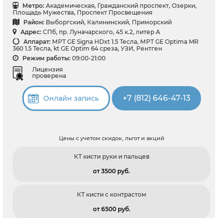
Метро:
Академическая, Гражданский проспект, Озерки,
Площадь Мужества, Проспект Просвещения
Район:
Выборгский, Калининский, Приморский
Адрес:
СПб, пр. Луначарского, 45 к.2, литер А
Аппарат:
МРТ GE Signa HDxt 1.5 Тесла, МРТ GE Optima MR
360 1.5 Тесла, kt GE Optim 64 среза, УЗИ, Рентген
Режим работы:
09:00-21:00
Лицензия
проверена
+7 (812) 646-47-13
Онлайн запись
Цены с учетом скидок, льгот и акций
КТ кисти руки и пальцев
от 3500 pуб.
КТ кисти с контрастом
от 6500 pуб.