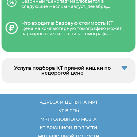
Сезонный "ценопад" наблюдается в
следующие месяцы - август, декабрь,
январь, когда спрос на медицинские услуги
снижается из-за периода отпусков и
праздников. Если у вас есть необходимость
Что входит в базовую стоимость КТ
в ежегодных обследования, выгодно запись
Цена на компьютерную томографию может
в КТ центр запланировать на это время.
варьироваться из-за: типа томографа,
наличия акций и скидок. В стоимость
обследования обычно входит диагностика,
письменное заключение рентгенолога и
запись результатов на CD-диск. В
некоторых диагностических центрах
платной является услуга распечатки
Услуга подбора КТ прямой кишки по
снимка на рентгенологическую пленку.
недорогой цене
Кроме того, следует учесть, что в
большинстве медицинских центров скидки
не суммируются.
АДРЕСА И ЦЕНЫ НА МРТ
КТ В СПб
МРТ ГОЛОВНОГО МОЗГА
КТ БРЮШНОЙ ПОЛОСТИ
МРТ БРЮШНОЙ ПОЛОСТИ