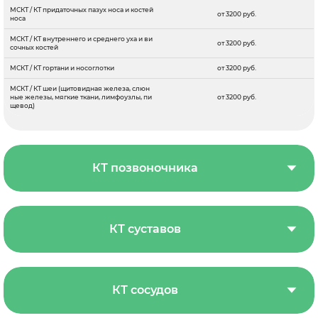
МСКТ / КТ придаточных пазух носа и костей
от 3200 руб.
носа
МСКТ / КТ внутреннего и среднего уха и ви
от 3200 руб.
сочных костей
МСКТ / КТ гортани и носоглотки
от 3200 руб.
МСКТ / КТ шеи (щитовидная железа, слюн
ные железы, мягкие ткани, лимфоузлы, пи
от 3200 руб.
щевод)
КТ позвоночника
КТ суставов
КТ сосудов