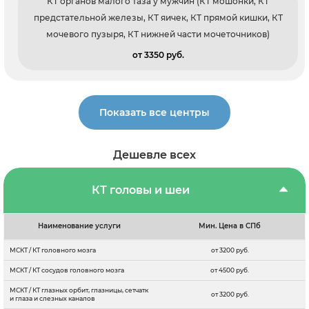
КТ органов малого таза у мужчин (КТ мошонки, КТ
предстательной железы, КТ яичек, КТ прямой кишки, КТ
мочевого пузыря, КТ нижней части мочеточников)
от 3350 pуб.
Показать все центры
Дешевле всех
КТ головы и шеи
Наименование услуги
Мин. Цена в СПб
МСКТ / КТ головного мозга
от 3200 руб.
МСКТ / КТ сосудов головного мозга
от 4500 руб.
МСКТ / КТ глазных орбит, глазницы, сетчатк
от 3200 руб.
и глаза и слезных каналов