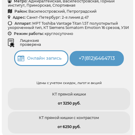
Метро:
Адмиралтейская, Василеостровская, Горный
институт, Приморская, Спортивная
Район:
Василеостровский, Петроградский
Адрес:
Санкт-Петербург: 2-я линия д 47
Аппарат:
МРТ Toshiba Vantage Titan 1.5T полуоткрытый
укороченный тип, КТ Siemens Somatom Emotion 16 срезов, УЗИ
Режим работы:
круглосуточно
Лицензия
проверена
+7(812)6464713
Онлайн запись
Цены с учетом скидок, льгот и акций
КТ прямой кишки
от 3250 pуб.
КТ прямой кишки с контрастом
от 6250 pуб.