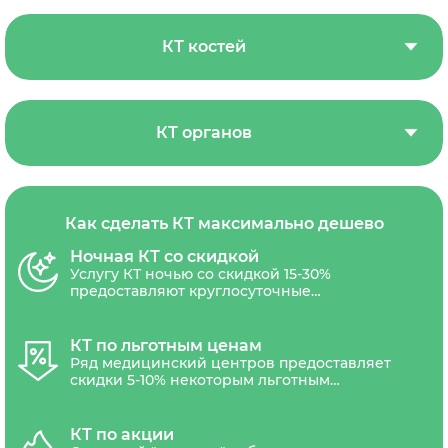
КТ костей
КТ органов
Как сделать КТ максимально дешево
Ночная КТ со скидкой
Услугу КТ ночью со скидкой 15-30%
предоставляют круглосуточные
диагностические центры СПб. Скидочным
обычно является время с 23.00 до 8.00.
КТ по льготным ценам
Ряд медицинский центров предоставляет
скидки 5-10% некоторым льготным
категориям граждан: пенсионеры,
военнослужащие, участники ВОВ,
медицинские работники, инвалиды,
КТ по акции
многодетные семьи.