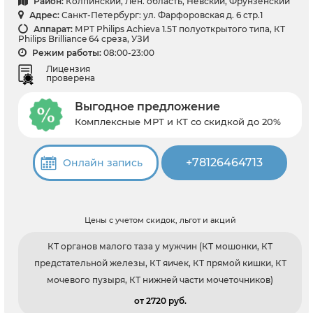
Район:
Колпинский, Лен. область, Невский, Фрунзенский
Адрес:
Санкт-Петербург: ул. Фарфоровская д. 6 стр.1
Аппарат:
МРТ Philips Achieva 1.5T полуоткрытого типа, КТ
Philips Brilliance 64 среза, УЗИ
Режим работы:
08:00-23:00
Лицензия
проверена
Выгодное предложение
Комплексные МРТ и КТ со скидкой до 20%
+78126464713
Онлайн запись
Цены с учетом скидок, льгот и акций
КТ органов малого таза у мужчин (КТ мошонки, КТ
предстательной железы, КТ яичек, КТ прямой кишки, КТ
мочевого пузыря, КТ нижней части мочеточников)
от 2720 pуб.