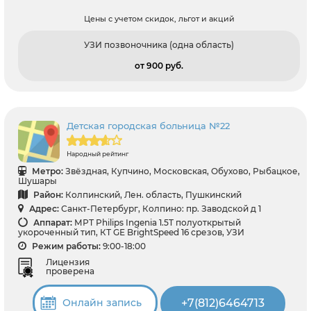
Цены с учетом скидок, льгот и акций
УЗИ позвоночника (одна область)
от 900 pуб.
Детская городская больница №22
Народный рейтинг
Метро:
Звёздная, Купчино, Московская, Обухово, Рыбацкое,
Шушары
Район:
Колпинский, Лен. область, Пушкинский
Адрес:
Санкт-Петербург, Колпино: пр. Заводской д 1
Аппарат:
МРТ Philips Ingenia 1.5T полуоткрытый
укороченный тип, КТ GЕ BrightSpeed 16 срезов, УЗИ
Режим работы:
9:00-18:00
Лицензия
проверена
+7(812)6464713
Онлайн запись