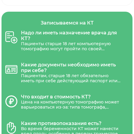
Записываемся на КТ
Надо ли иметь назначение врача для
КТ?
Пациенты старше 18 лет компьютерную
томографию могут пройти по своей
инициативе. Для прохождения КТ детям до
18 лет необходимо обязательно иметь
назначение с печатью и подписью
Какие документы необходимо иметь
лечащего врача.
при себе?
Пациентам, старше 18 лет обязательно
иметь при себе действующий паспорт или
другой документ удостоверяющий
личность. Дети не достигшие 18 лет,
должны сопровождаться уполномоченным
Что входит в стоимость КТ?
представителем(один из родителей или
Цена на компьютерную томографию может
законный представитель ребенка).
варьироваться из-за: типа томографа,
наличия акций и скидок. В стоимость
обследования обычно входит диагностика,
письменное заключение рентгенолога и
Какие противопоказания есть?
запись результатов на CD-диск и отправка
Во время беременности КТ может нанести
снимка на электронную почту.В некоторых
вред плоду, особенно в первом триместре.