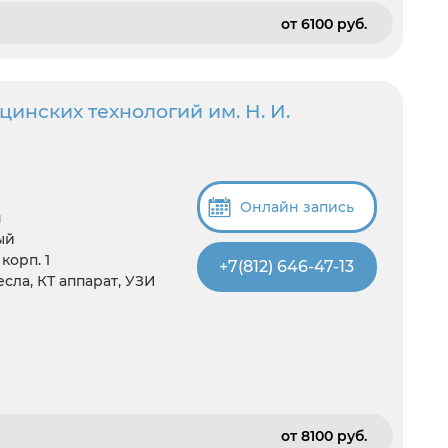
от 6100 pуб.
инских технологий им. Н. И.
Онлайн запись
я
ый
корп. 1
+7(812) 646-47-13
есла, КТ аппарат, УЗИ
от 8100 pуб.