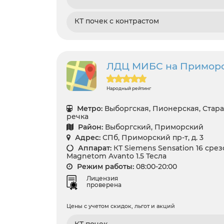
КТ почек с контрастом
ЛДЦ МИБС на Приморск
Народный рейтинг
Метро:
Выборгская, Пионерская, Стар
речка
Район:
Выборгский, Приморский
Адрес:
СПб, Приморский пр-т, д. 3
Аппарат:
КТ Siemens Sensation 16 сре
Magnetom Avanto 1.5 Тесла
Режим работы:
08:00-20:00
Лицензия
проверена
Цены с учетом скидок, льгот и акций
КТ почек