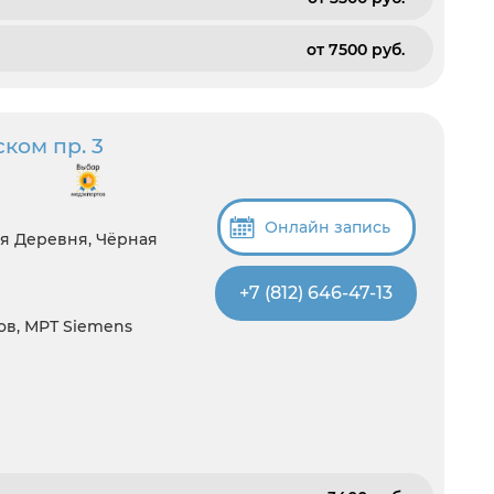
от 7500 pуб.
ом пр. 3
Онлайн запись
ая Деревня, Чёрная
+7 (812) 646-47-13
зов, МРТ Siemens