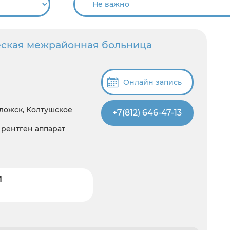
еская межрайонная больница
Онлайн запись
оложск, Колтушское
+7(812) 646-47-13
, рентген аппарат
И