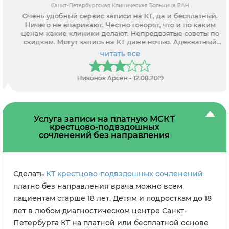
Санкт-Петербургская Клиническая Больница РАН
Очень удобный сервис записи на КТ, да и бесплатный.
Ничего не впаривают. Честно говорят, что и по каким
ценам какие клиники делают. Непредвзятые советы по
скидкам. Могут запись на КТ даже ночью. Адекватный
персонал.
читать все
Никонов Арсен - 12.08.2019
Услуга записи на платную МСКТ
крестцово-подвздошных
сочленений без направления
Сделать
КТ крестцово-подвздошных сочленений
платно без направления врача можно всем
пациентам старше 18 лет. Детям и подросткам до 18
лет в любом диагностическом центре Санкт-
Петербурга КТ на платной или бесплатной основе