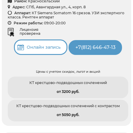
Район:
Красносельский
Адрес:
СПб, Авангардная ул., 4, корп. 8
Аппарат:
КТ Siemens Somatom 16 срезов. УЗИ экспертного
класса. Рентген аппарат
Режим работы:
09:00-20:00
Лицензия
проверена
+7(812) 646-47-13
Онлайн запись
Цены с учетом скидок, льгот и акций
КТ крестцово-подвздошных сочленений
от 3200 pуб.
КТ крестцово-подвздошных сочленений с контрастом
от 5050 pуб.