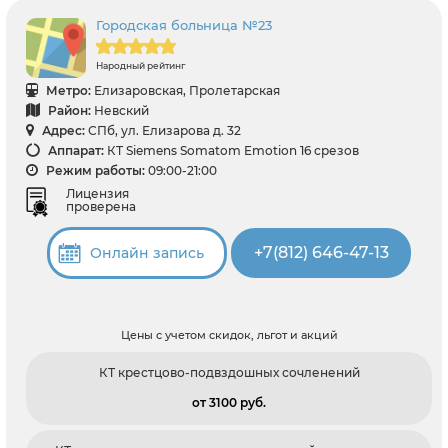
Городская больница №23
Народный рейтинг
Метро:
Елизаровская, Пролетарская
Район:
Невский
Адрес:
СПб, ул. Елизарова д. 32
Аппарат:
КТ Siemens Somatom Emotion 16 срезов
Режим работы:
09:00-21:00
Лицензия
проверена
+7(812) 646-47-13
Онлайн запись
Цены с учетом скидок, льгот и акций
КТ крестцово-подвздошных сочленений
от 3100 pуб.