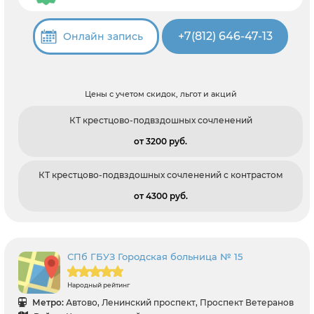
+7(812) 646-47-13
Онлайн запись
Цены с учетом скидок, льгот и акций
КТ крестцово-подвздошных сочленений
от 3200 pуб.
КТ крестцово-подвздошных сочленений с контрастом
от 4300 pуб.
СПб ГБУЗ Городская больница № 15
Народный рейтинг
Метро:
Автово, Ленинский проспект, Проспект Ветеранов