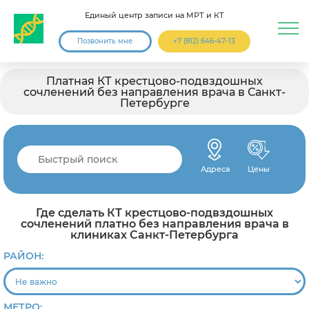
Единый центр записи на МРТ и КТ
Позвонить мне
+7 (812) 646-47-13
Платная КТ крестцово-подвздошных
сочленений без направления врача в Санкт-
Петербурге
Адреса
Цены
Где сделать КТ крестцово-подвздошных
сочленений платно без направления врача в
клиниках Санкт-Петербурга
РАЙОН:
МЕТРО: