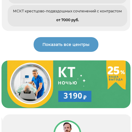
МСКТ крестцово-подвздошных сочленений с контрастом
от 7000 pуб.
Показать все центры