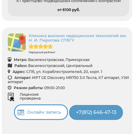
КТ крестцово-подвздошных сочленений с контрастом
от 6100 pуб.
Клиника высоких медицинских технологий им.
Н. И. Пирогова СПбГУ
Народный рейтинг
Метро:
Василеостровская, Приморская
Район:
Василеостровский, Центральный
Адрес:
СПб, ул. Кораблестроителей, 20, корп. 1
Аппарат:
МРТ GE Discovery MR750 3.0 Тесла, КТ аппарат, УЗИ
аппарат
Режим работы:
09:00-21:00
Лицензия
проверена
+7(812) 646-47-13
Онлайн запись