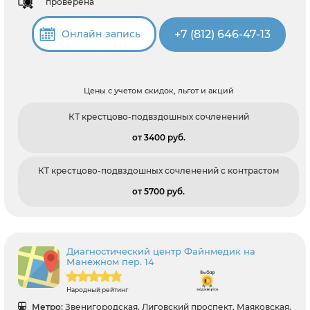
проверена
+7 (812) 646-47-13
Онлайн запись
Цены с учетом скидок, льгот и акций
КТ крестцово-подвздошных сочленений
от 3400 pуб.
КТ крестцово-подвздошных сочленений с контрастом
от 5700 pуб.
Диагностический центр Файнмедик на
Манежном пер. 14
Народный рейтинг
Метро:
Звенигородская, Лиговский проспект, Маяковская,