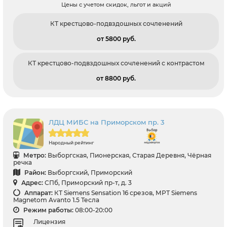
Цены с учетом скидок, льгот и акций
КТ крестцово-подвздошных сочленений
от 5800 pуб.
КТ крестцово-подвздошных сочленений с контрастом
от 8800 pуб.
ЛДЦ МИБС на Приморском пр. 3
Народный рейтинг
Метро:
Выборгская, Пионерская, Старая Деревня, Чёрная
речка
Район:
Выборгский, Приморский
Адрес:
СПб, Приморский пр-т, д. 3
Аппарат:
КТ Siemens Sensation 16 срезов, МРТ Siemens
Magnetom Avanto 1.5 Тесла
Режим работы:
08:00-20:00
Лицензия