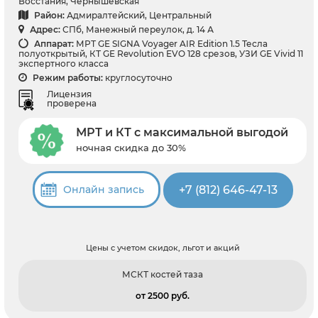
Восстания, Чернышевская
Район:
Адмиралтейский, Центральный
Адрес:
СПб, Манежный переулок, д. 14 А
Аппарат:
МРТ GE SIGNA Voyager AIR Edition 1.5 Тесла
полуоткрытый, КТ GE Revolution EVO 128 срезов, УЗИ GE Vivid 11
экспертного класса
Режим работы:
круглосуточно
Лицензия
проверена
МРТ и КТ с максимальной выгодой
ночная скидка до 30%
+7 (812) 646-47-13
Онлайн запись
Цены с учетом скидок, льгот и акций
МСКТ костей таза
от 2500 pуб.