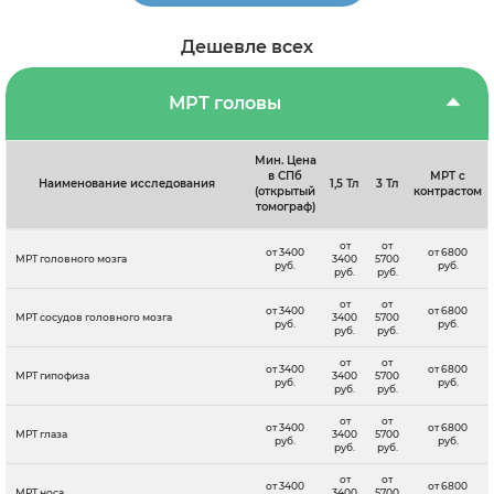
Дешевле всех
МРТ головы
Мин. Цена
в СПб
МРТ с
Наименование исследования
1,5 Тл
3 Тл
(открытый
контрастом
томограф)
от
от
от 3400
от 6800
МРТ головного мозга
3400
5700
руб.
руб.
руб.
руб.
от
от
от 3400
от 6800
МРТ сосудов головного мозга
3400
5700
руб.
руб.
руб.
руб.
от
от
от 3400
от 6800
МРТ гипофиза
3400
5700
руб.
руб.
руб.
руб.
от
от
от 3400
от 6800
МРТ глаза
3400
5700
руб.
руб.
руб.
руб.
от
от
от 3400
от 6800
МРТ носа
3400
5700