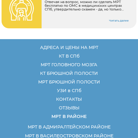
Отвечая на вопрос, можно ли сделать МРТ
бесплатно по ОМС в медицинских центрах
СПб, утвердительно скажем - да, но только
если у вас есть время и силы ходить по
кабинетам. Обязательное медицинское
страхование - это возможность всем гражданам
Читать далее
России вне зависимости от места рождения и
проживания получать лечебную помощь. В
перечень диагностических медицинских услуг
магнитно-резонансная томография, наряду с
компьютерной
АДРЕСА И ЦЕНЫ НА МРТ
КТ В СПб
МРТ ГОЛОВНОГО МОЗГА
КТ БРЮШНОЙ ПОЛОСТИ
МРТ БРЮШНОЙ ПОЛОСТИ
УЗИ в СПб
КОНТАКТЫ
ОТЗЫВЫ
МРТ В РАЙОНЕ
МРТ В АДМИРАЛТЕЙСКОМ РАЙОНЕ
МРТ В ВАСИЛЕОСТРОВСКОМ РАЙОНЕ