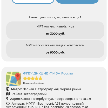
Цены с учетом скидок, льгот и акций
МРТ мягких тканей лица
от 3000 pуб.
МРТ мягких тканей лица с контрастом
от 6000 pуб.
ФГБУ ДНКЦИБ ФМБА России
Народный рейтинг
Метро:
Лесная, Петроградская, Чёрная речка
Район:
Петроградский
Адрес:
Санкт-Петербург: ул. профессора Попова д 9
Аппарат:
МРТ Philips Ingenia 1.5Т полуоткрытый
укороченный тип, КТ Philips Ingenuity 128 срезов, УЗИ