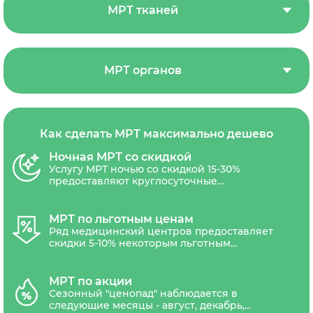
МРТ тканей
МРТ органов
Как сделать МРТ максимально дешево
Ночная МРТ со скидкой
Услугу МРТ ночью со скидкой 15-30%
предоставляют круглосуточные
диагностические центры СПб. Скидочным
обычно является время с 23.00 до 8.00.
МРТ по льготным ценам
Ряд медицинский центров предоставляет
скидки 5-10% некоторым льготным
категориям граждан: пенсионеры,
военнослужащие, участники ВОВ,
медицинские работники, инвалиды,
МРТ по акции
многодетные семьи.
Сезонный "ценопад" наблюдается в
следующие месяцы - август, декабрь,