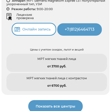
Аппарат:
МРТ Siemens Magnetom Espree 1.5T полуоткрытый
укороченный тип, УЗИ
Режим работы:
9:00-20:00
Лицензия
проверена
+7(812)6464713
Онлайн запись
Цены с учетом скидок, льгот и акций
МРТ мягких тканей лица
от 3700 pуб.
МРТ мягких тканей лица с контрастом
от 6700 pуб.
Показать все центры