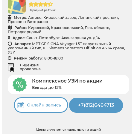
Народный рейтинг
Метро:
Автово, Кировский завод, Ленинский проспект,
Проспект Ветеранов
Район:
Кировский, Красносельский, Лен. область,
Петродворцовый
Адрес:
Санкт-Петербург: Авангардная ул. д 14
Аппарат:
МРТ GЕ SIGNA Voyager 1.5Т полуоткрытый
укороченный тип, КТ Siemens Somatom Difinition AS 64 среза,
УЗИ
Режим работы:
8:00-18:00
Лицензия
проверена
Комплексное УЗИ по акции
Выгода до 15%
+7(812)6464713
Онлайн запись
Цены с учетом скидок, льгот и акций