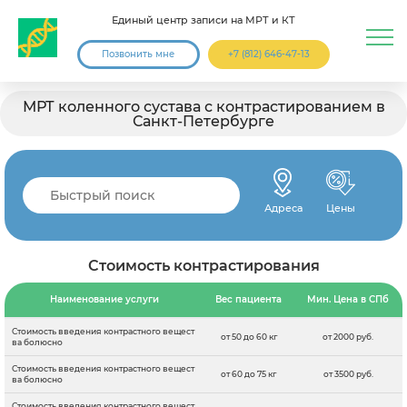
Единый центр записи на МРТ и КТ
Позвонить мне
+7 (812) 646-47-13
МРТ коленного сустава с контрастированием в
Санкт-Петербурге
Адреса
Цены
Стоимость контрастирования
Наименование услуги
Вес пациента
Мин. Цена в СПб
Стоимость введения контрастного вещест
от 50 до 60 кг
от 2000 руб.
ва болюсно
Стоимость введения контрастного вещест
от 60 до 75 кг
от 3500 руб.
ва болюсно
Стоимость введения контрастного вещест