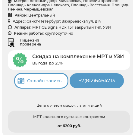
Метро:
Гостиный двор, Маяковская, Невский проспект,
Площадь Александра Невского, Площадь Восстания, Площадь
Ленина, Чернышевская
Район:
Центральный
Адрес:
Санкт-Петербург: Захарьевская ул. д14
Аппарат:
МРТ GE Signa HDx 1.5T закрытый тип, УЗИ
Режим работы:
круглосуточно
Лицензия
проверена
Скидка на комплексные МРТ и УЗИ
Выгода до 25%
+7(812)6464713
Онлайн запись
Цены с учетом скидок, льгот и акций
МРТ коленного сустава с контрастом
от 6200 pуб.