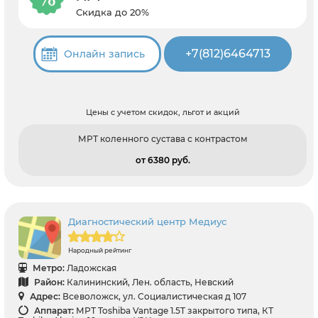
Скидка до 20%
+7(812)6464713
Онлайн запись
Цены с учетом скидок, льгот и акций
МРТ коленного сустава с контрастом
от 6380 pуб.
Диагностический центр Медиус
Народный рейтинг
Метро:
Ладожская
Район:
Калининский, Лен. область, Невский
Адрес:
Всеволожск, ул. Социалистическая д 107
Аппарат:
МРТ Toshiba Vantage 1.5T закрытого типа, КТ