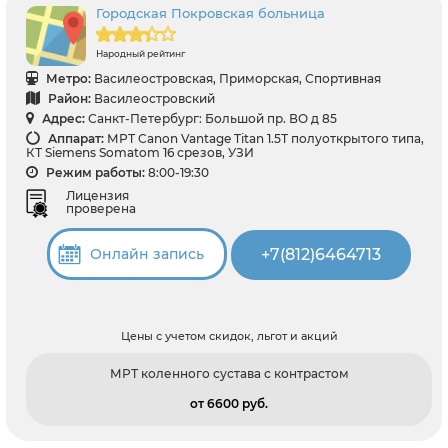
Городская Покровская больница
Народный рейтинг
Метро:
Василеостровская, Приморская, Спортивная
Район:
Василеостровский
Адрес:
Санкт-Петербург: Большой пр. ВО д 85
Аппарат:
МРТ Canon Vantage Titan 1.5Т полуоткрытого типа,
КТ Siemens Somatom 16 срезов, УЗИ
Режим работы:
8:00-19:30
Лицензия
проверена
+7(812)6464713
Онлайн запись
Цены с учетом скидок, льгот и акций
МРТ коленного сустава с контрастом
от 6600 pуб.