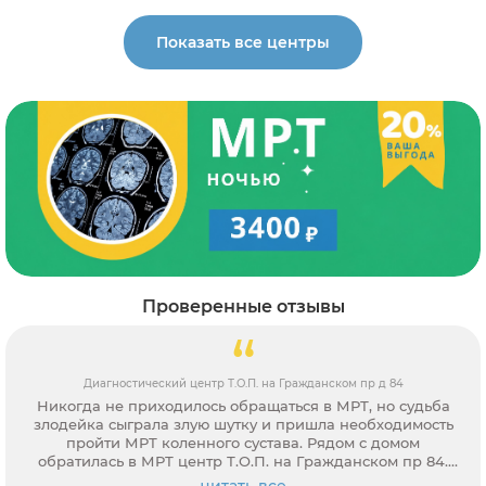
Показать все центры
Проверенные отзывы
Диагностический центр Т.О.П. на Гражданском пр д 84
Никогда не приходилось обращаться в МРТ, но судьба
злодейка сыграла злую шутку и пришла необходимость
пройти МРТ коленного сустава. Рядом с домом
обратилась в МРТ центр Т.О.П. на Гражданском пр 84.
Конечно, не могла подумать, что частная клиника
читать все