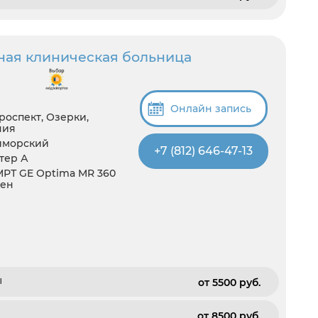
ная клиническая больница
Онлайн запись
роспект, Озерки,
ния
иморский
+7 (812) 646-47-13
итер А
 МРТ GE Optima MR 360
ген
ы
от 5500 pуб.
от 8500 pуб.