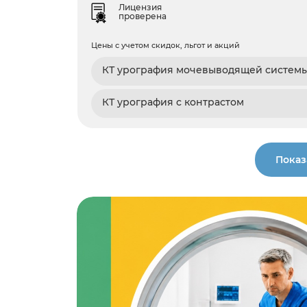
Лицензия
проверена
Цены с учетом скидок, льгот и акций
КТ урография мочевыводящей систем
КТ урография с контрастом
Показ