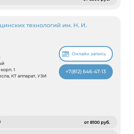
инских технологий им. Н. И.
Онлайн запись
я
ый
корп. 1
+7(812) 646-47-13
есла, КТ аппарат, УЗИ
ы
от 8100 pуб.