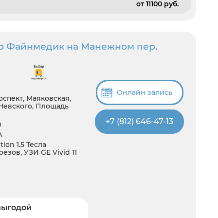
от 11100 pуб.
р Файнмедик на Манежном пер.
Онлайн запись
спект, Маяковская,
Невского, Площадь
+7 (812) 646-47-13
й
А
ion 1.5 Тесла
езов, УЗИ GE Vivid 11
выгодой