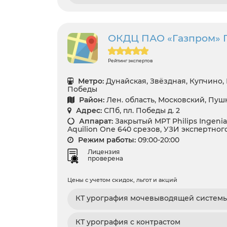
ОКДЦ ПАО «Газпром» 
Рейтинг экспертов
Метро:
Дунайская, Звёздная, Купчино,
Победы
Район:
Лен. область, Московский, Пу
Адрес:
СПб, пл. Победы д. 2
Аппарат:
Закрытый МРТ Philips Ingenia 
Aquilion One 640 срезов, УЗИ экспертног
Режим работы:
09:00-20:00
Лицензия
проверена
Цены с учетом скидок, льгот и акций
КТ урография мочевыводящей систем
КТ урография с контрастом