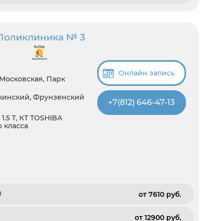
Поликлиника № 3
Онлайн запись
 Московская, Парк
шкинский, Фрунзенский
+7(812) 646-47-13
1.5 Т, КТ TOSHIBA
о класса
ы
от 7610 pуб.
от 12900 pуб.