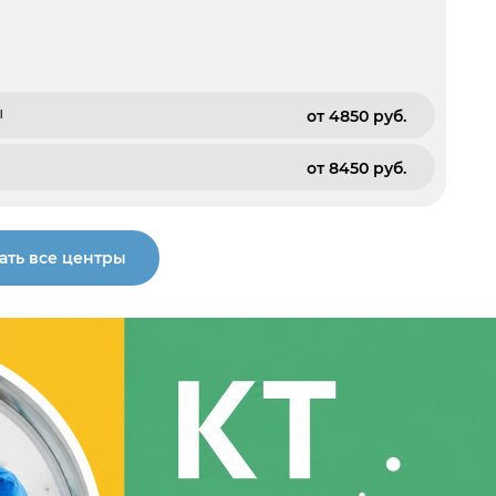
ы
от 4850 pуб.
от 8450 pуб.
ать все центры