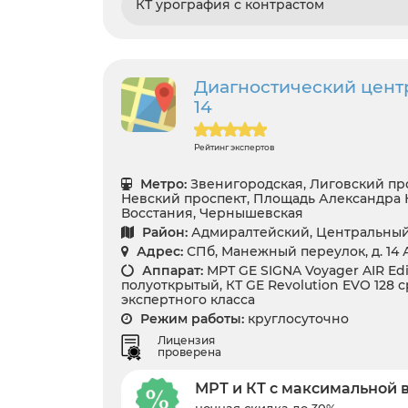
КТ урография с контрастом
Диагностический цент
14
Рейтинг экспертов
Метро:
Звенигородская, Лиговский про
Невский проспект, Площадь Александра 
Восстания, Чернышевская
Район:
Адмиралтейский, Центральны
Адрес:
СПб, Манежный переулок, д. 14 
Аппарат:
МРТ GE SIGNA Voyager AIR Edit
полуоткрытый, КТ GE Revolution EVO 128 ср
экспертного класса
Режим работы:
круглосуточно
Лицензия
проверена
МРТ и КТ с максимальной 