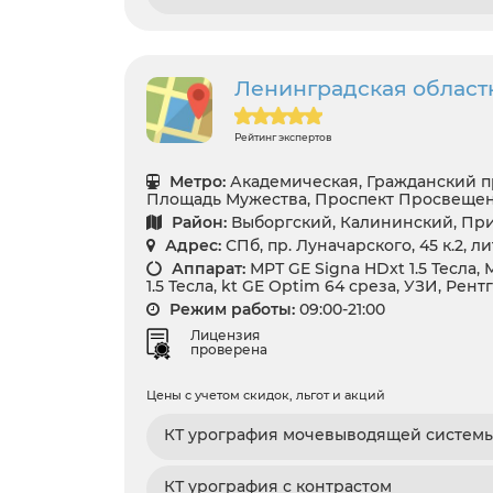
Ленинградская област
Рейтинг экспертов
Метро:
Академическая, Гражданский п
Площадь Мужества, Проспект Просвеще
Район:
Выборгский, Калининский, Пр
Адрес:
СПб, пр. Луначарского, 45 к.2, л
Аппарат:
МРТ GE Signa HDxt 1.5 Тесла,
1.5 Тесла, kt GE Optim 64 среза, УЗИ, Рент
Режим работы:
09:00-21:00
Лицензия
проверена
Цены с учетом скидок, льгот и акций
КТ урография мочевыводящей систем
КТ урография с контрастом