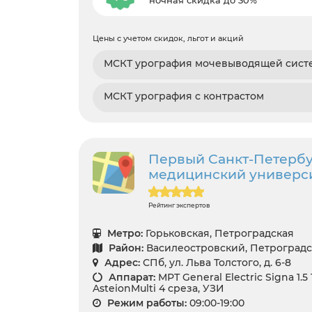
ночная скидка до 30%
Цены с учетом скидок, льгот и акций
МСКТ урография мочевыводящей сист
МСКТ урография с контрастом
Первый Санкт-Петербу
медицинский университ
Рейтинг экспертов
Метро:
Горьковская, Петроградская
Район:
Василеостровский, Петроград
Адрес:
СПб, ул. Льва Толстого, д. 6-8
Аппарат:
МРТ General Electric Signa 1.5
AsteionMulti 4 среза, УЗИ
Режим работы:
09:00-19:00