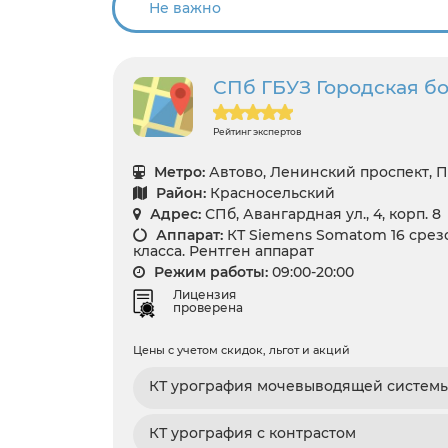
СПб ГБУЗ Городская б
Рейтинг экспертов
Метро:
Автово, Ленинский проспект, 
Район:
Красносельский
Адрес:
СПб, Авангардная ул., 4, корп. 8
Аппарат:
КТ Siemens Somatom 16 срез
класса. Рентген аппарат
Режим работы:
09:00-20:00
Лицензия
проверена
Цены с учетом скидок, льгот и акций
КТ урография мочевыводящей систем
КТ урография с контрастом