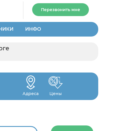
Перезвонить мне
НИКИ
ИНФО
рге
Адреса
Цены