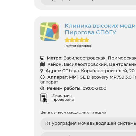
Клиника высоких медиц
Пирогова СПбГУ
Рейтинг экспертов
Метро:
Василеостровская, Приморска
Район:
Василеостровский, Центральн
Адрес:
СПб, ул. Кораблестроителей, 20, 
Аппарат:
МРТ GE Discovery MR750 3.0 Т
аппарат
Режим работы:
09:00-21:00
Лицензия
проверена
Цены с учетом скидок, льгот и акций
КТ урография мочевыводящей систем