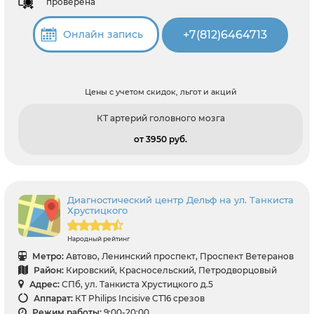
проверена
+7(812)6464713
Онлайн запись
Цены с учетом скидок, льгот и акций
КТ артерий головного мозга
от 3950 pуб.
Диагностический центр Дельф на ул. Танкиста
Хрустицкого
Народный рейтинг
Метро:
Автово, Ленинский проспект, Проспект Ветеранов
Район:
Кировский, Красносельский, Петродворцовый
Адрес:
СПб, ул. Танкиста Хрустицкого д.5
Аппарат:
КТ Philips Incisive CT16 срезов
Режим работы:
9:00-20:00