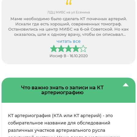
ЛДЦ МИБС на ул Есенина
Маме необходимо было сделать КТ почечных артерий.
Искали где есть хороший, современных томограф.
Остановились на центр МИБС на 6-ой Советской. Но как
оказалось, шли к одному врачу, чтобы он описывал
заключение, а оказалось он уже там не работает. В итоге
читать все
теперь сомневаемся в правильности и полноценности
заключения.
Иосиф В - 16.10.2020
Что важно знать о записи на КТ
артериографию
КТ артериография (КТА или КТ артерий) - это
собирательное название для обследований
различных участков артериального русла