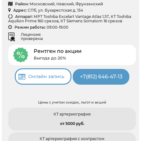
Район:
Московский, Невский, Фрунзенский
Адрес:
СПб, ул. Бухарестская д. 134
Аппарат:
МРТ Toshiba Excelart Vantage Atlas 1.5Т, КТ Toshiba
Aquilion Prime 160 срезов, КТ Siemens Somatom 16 срезов
Режим работы:
09:00-19:00
Лицензия
проверена
Рентген по акции
Выгода до 20%
+7(812) 646-47-13
Онлайн запись
Цены с учетом скидок, льгот и акций
КТ артериография
от 5000 pуб.
КТ артериография с контрастом