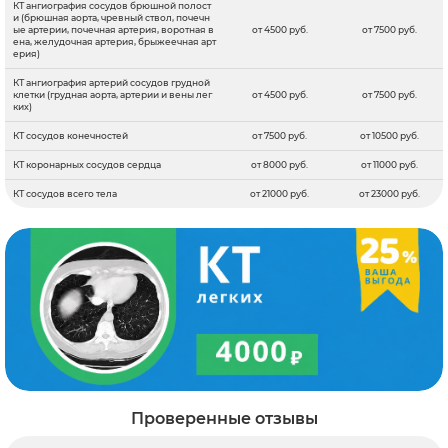
КТ ангиография сосудов брюшной полост
и (брюшная аорта, чревный ствол, почечн
ые артерии, почечная артерия, воротная в
от 4500 руб.
от 7500 руб.
ена, желудочная артерия, брыжеечная арт
ерия)
КТ ангиография артерий сосудов грудной
клетки (грудная аорта, артерии и вены лег
от 4500 руб.
от 7500 руб.
ких)
КТ сосудов конечностей
от 7500 руб.
от 10500 руб.
КТ коронарных сосудов сердца
от 8000 руб.
от 11000 руб.
КТ сосудов всего тела
от 21000 руб.
от 23000 руб.
Проверенные отзывы