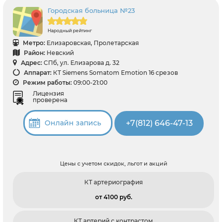
Городская больница №23
Народный рейтинг
Метро:
Елизаровская, Пролетарская
Район:
Невский
Адрес:
СПб, ул. Елизарова д. 32
Аппарат:
КТ Siemens Somatom Emotion 16 срезов
Режим работы:
09:00-21:00
Лицензия
проверена
+7(812) 646-47-13
Онлайн запись
Цены с учетом скидок, льгот и акций
КТ артериография
от 4100 pуб.
КТ артерий с контрастом