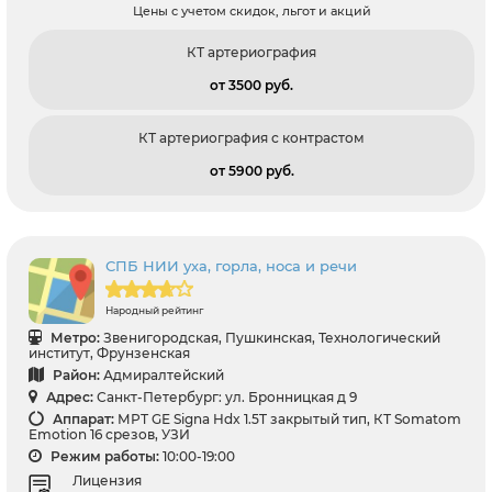
Цены с учетом скидок, льгот и акций
КТ артериография
от 3500 pуб.
КТ артериография с контрастом
от 5900 pуб.
СПБ НИИ уха, горла, носа и речи
Народный рейтинг
Метро:
Звенигородская, Пушкинская, Технологический
институт, Фрунзенская
Район:
Адмиралтейский
Адрес:
Санкт-Петербург: ул. Бронницкая д 9
Аппарат:
МРТ GЕ Signa Hdx 1.5T закрытый тип, КТ Somatom
Emotion 16 срезов, УЗИ
Режим работы:
10:00-19:00
Лицензия