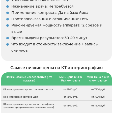
Требование к подготовке: Нет
Назначение врача: Не требуется
Применение контраста: Да на базе йода
Противопоказания и ограничения: Есть
Рекомендуемая мощность аппарата: 12 срезов и
выше
Время выдачи результатов: 30-40 минут
Что входит в стоимость: заключение + запись
снимков
Самые низкие цены на КТ артериографию
Наименование исследования (Что
Мин. Цена в СПб
Мин. Цена в СПб
покажет)
без контраста
с контрастом
КТ ангиография сосудов головного мозга
от 4500 руб.
от 7500 руб.
КТ ангиография сосудов шеи
от 4500 руб.
от 7500 руб.
КТ ангиография сосудов малого таза (подв
от 4500 руб.
от 7500 руб.
здошные артерии и вены, почечные вены)