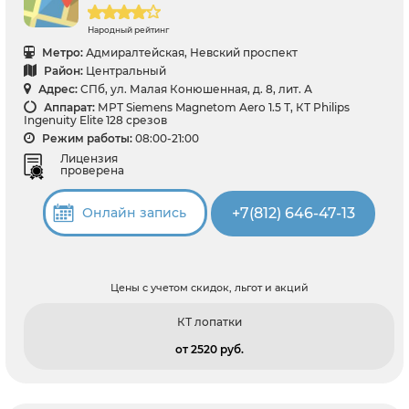
Народный рейтинг
Метро:
Адмиралтейская, Невский проспект
Район:
Центральный
Адрес:
СПб, ул. Малая Конюшенная, д. 8, лит. А
Аппарат:
МРТ Siemens Magnetom Aero 1.5 Т, КТ Philips
Ingenuity Elite 128 срезов
Режим работы:
08:00-21:00
Лицензия
проверена
+7(812) 646-47-13
Онлайн запись
Цены с учетом скидок, льгот и акций
КТ лопатки
от 2520 pуб.