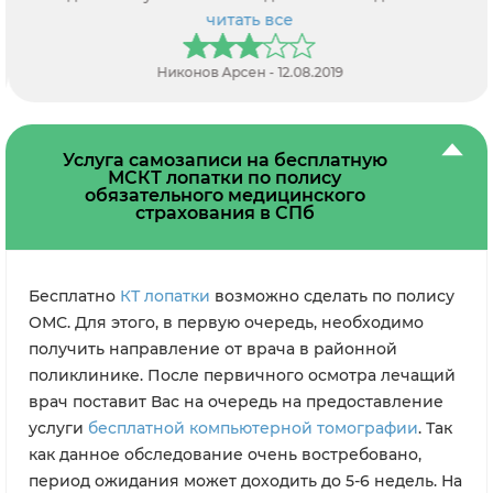
персонал.
читать все
Никонов Арсен - 12.08.2019
Услуга самозаписи на бесплатную
МСКТ лопатки по полису
обязательного медицинского
страхования в СПб
Бесплатно
КТ лопатки
возможно сделать по полису
ОМС. Для этого, в первую очередь, необходимо
получить направление от врача в районной
поликлинике. После первичного осмотра лечащий
врач поставит Вас на очередь на предоставление
услуги
бесплатной компьютерной томографии
. Так
как данное обследование очень востребовано,
период ожидания может доходить до 5-6 недель. На