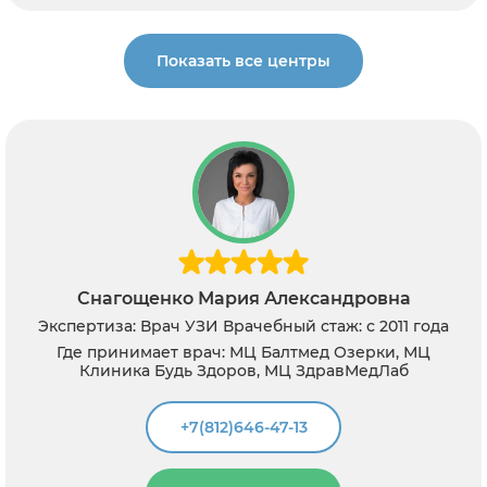
Показать все центры
агощенко Мария Александровна
М
иза: Врач УЗИ
Врачебный стаж: с 2011 года
Экспертиз
ринимает врач: МЦ Балтмед Озерки, МЦ
иника Будь Здоров, МЦ ЗдравМедЛаб
Где при
+7(812)646-47-13