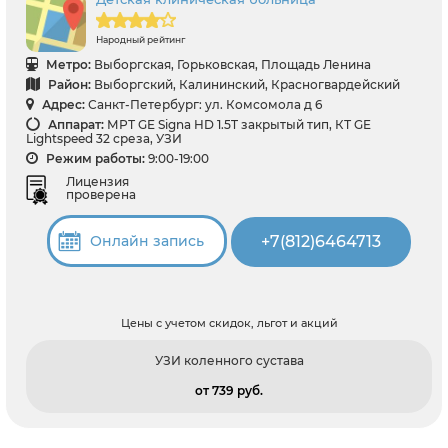
Народный рейтинг
Метро:
Выборгская, Горьковская, Площадь Ленина
Район:
Выборгский, Калининский, Красногвардейский
Адрес:
Санкт-Петербург: ул. Комсомола д 6
Аппарат:
МРТ GE Signa HD 1.5T закрытый тип, КТ GE
Lightspeed 32 среза, УЗИ
Режим работы:
9:00-19:00
Лицензия
проверена
+7(812)6464713
Онлайн запись
Цены с учетом скидок, льгот и акций
УЗИ коленного сустава
от 739 pуб.