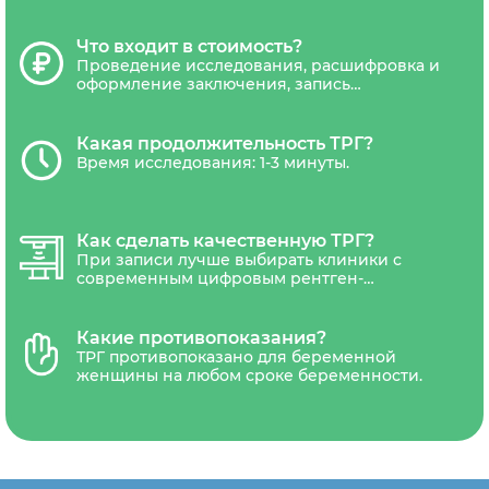
другой документ удостоверяющий
челюстному хирургу более точно поставить
личность. Дети не достигшие 18 лет,
диагноз и определить дальнейшее
должны сопровождаться уполномоченным
Что входит в стоимость?
лечение, что, в свою очередь, помогает
представителем(один из родителей или
Проведение исследования, расшифровка и
сохранить здоровье зубов и челюстей
законный представитель ребенка)и иметь
оформление заключения, запись
пациента.
направления врача.
результатов на CD-диск и отправка снимка
на электронную почту.
Какая продолжительность ТРГ?
Время исследования: 1-3 минуты.
Как сделать качественную ТРГ?
При записи лучше выбирать клиники с
современным цифровым рентген-
аппаратом, которые отличаются высокой
точностью, имеют минимальную дозу
облучения.
Какие противопоказания?
ТРГ противопоказано для беременной
женщины на любом сроке беременности.