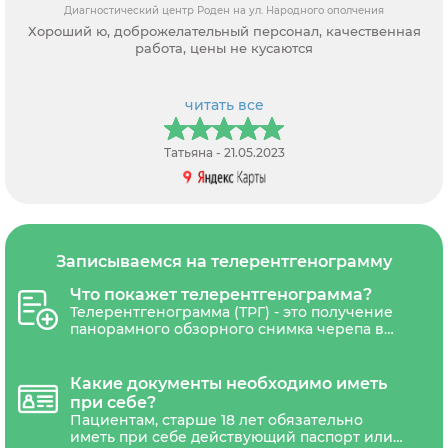
Диагностический центр Роден на ул. Народного ополчения
Хороший ю, доброжелательный персонал, качественная
работа, цены не кусаются
читать все
Татьяна - 21.05.2023
Записываемся на телерентгенограмму
Что покажет телерентгенограмма?
Телерентгенограмма (ТРГ) - это получение
панорамного обзорного снимка черепа в
двух проекциях - боковой и прямой.
Телерентгенография используется для
получения общей картины состояния зубов
Какие документы необходимо иметь
и челюстей, а также для выявления
при себе?
заболеваний, таких как нарушения прикуса,
Пациентам, старше 18 лет обязательно
дисфункция челюсти, костные кисты и
иметь при себе действующий паспорт или
опухоли. ТРГ дает возможность ортодонту и