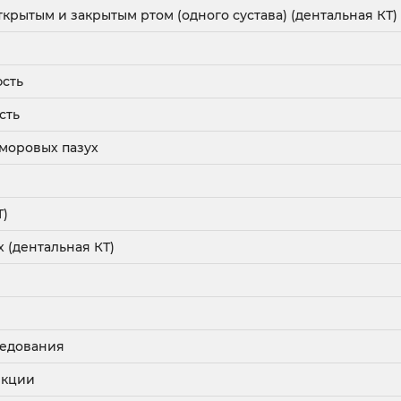
крытым и закрытым ртом (одного сустава) (дентальная КТ)
юсть
сть
айморовых пазух
Т)
 (дентальная КТ)
ледования
екции