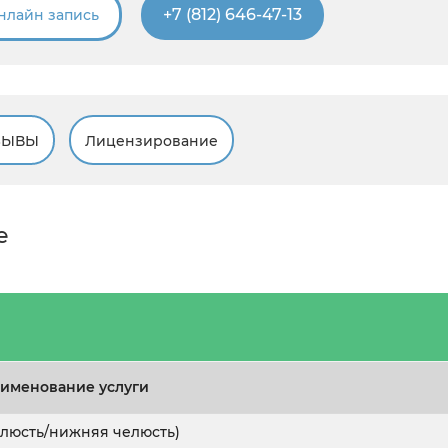
+7 (812) 646-47-13
нлайн запись
ЗЫВЫ
Лицензирование
е
именование услуги
челюсть/нижняя челюсть)