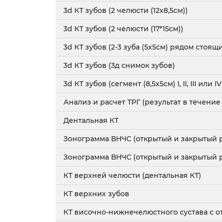
3d КТ зубов (2 челюсти (12х8,5см))
3d КТ зубов (2 челюсти (17*15см))
3d КТ зубов (2-3 зуба (5х5см) рядом стоящ
3d КТ зубов (3д снимок зубов)
3d КТ зубов (сегмент (8,5х5см) I, II, III или IV
Анализ и расчет ТРГ (результат в течение
Дентальная КТ
Зонограмма ВНЧС (открытый и закрытый р
Зонограмма ВНЧС (открытый и закрытый р
КТ верхней челюсти (дентальная КТ)
КТ верхних зубов
КТ височно-нижнечелюстного сустава с от