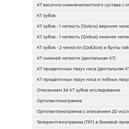
КТ височно-нижнечелюстного сустава с от
КТ зубов
КТ зубов - 1 челюсть (12х6см) верхняя чел
КТ зубов - 1 челюсть (12х6см) нижняя челю
КТ зубов - 2 челюсти (12х8,5см) и бухты г
КТ нижней челюсти (дентальная КТ)
КТ придаточных пазух носа (дентальная К
КТ придаточных пазух носа и лобных пазух
Описанием 3d КТ зубов исследования
Ортопантомограмма
Ортопантомограмма с описанием 2D исс
Телерентгенограмма (ТРГ) в боковой про