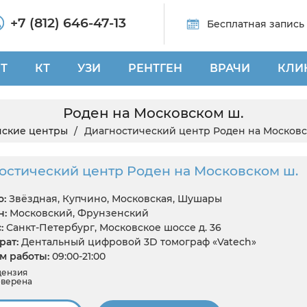
+7 (812) 646-47-13
Бесплатная запись
Т
КТ
УЗИ
РЕНТГЕН
ВРАЧИ
КЛИ
Роден на Московском ш.
ские центры
Диагностический центр Роден на Московс
остический центр Роден на Московском ш.
:
Звёздная, Купчино, Московская, Шушары
н:
Московский, Фрунзенский
:
Санкт-Петербург, Московское шоссе д. 36
ат:
Дентальный цифровой 3D томограф «Vatech»
 работы:
09:00-21:00
цензия
верена