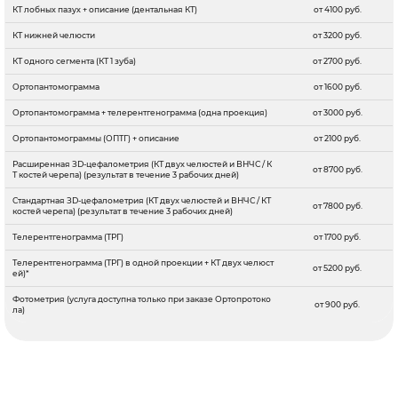
КТ лобных пазух + описание (дентальная КТ)
от 4100 руб.
КТ нижней челюсти
от 3200 руб.
КТ одного сегмента (КТ 1 зуба)
от 2700 руб.
Ортопантомограмма
от 1600 руб.
Ортопантомограмма + телерентгенограмма (одна проекция)
от 3000 руб.
Ортопантомограммы (ОПТГ) + описание
от 2100 руб.
Расширенная ЗD-цефалометрия (КТ двух челюстей и ВНЧС / К
от 8700 руб.
Т костей черепа) (результат в течение 3 рабочих дней)
Стандартная ЗD-цефалометрия (КТ двух челюстей и ВНЧС / КТ
от 7800 руб.
костей черепа) (результат в течение 3 рабочих дней)
Телерентгенограмма (ТРГ)
от 1700 руб.
Телерентгенограмма (ТРГ) в одной проекции + КТ двух челюст
от 5200 руб.
ей)*
Фотометрия (услуга доступна только при заказе Ортопротоко
от 900 руб.
ла)