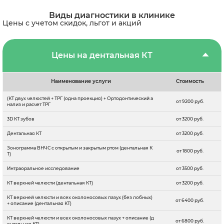
Виды диагностики в клинике
Цены с учетом скидок, льгот и акций
Цены на дентальная КТ
Наименование услуги
Стоимость
(КТ двух челюстей + ТРГ (одна проекция) + Ортодонтический а
от 9200 руб.
нализ и расчет ТРГ
3D КТ зубов
от 3200 руб.
Дентальная КТ
от 3200 руб.
Зонограмма ВНЧС с открытым и закрытым ртом (дентальная К
от 1800 руб.
Т)
Интраоральное исследование
от 3500 руб.
КТ верхней челюсти (дентальная КТ)
от 3200 руб.
КТ верхней челюсти и всех околоносовых пазух (без лобных)
от 6400 руб.
+ описание (дентальная КТ)
КТ верхней челюсти и всех околоносовых пазух + описание (д
от 6800 руб.
ентальная КТ)