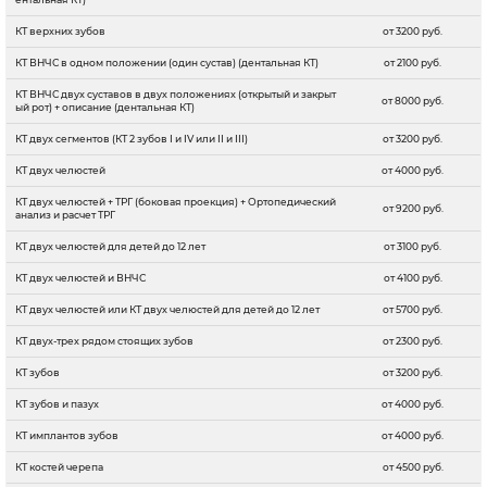
КТ верхних зубов
от 3200 руб.
КТ ВНЧС в одном положении (один сустав) (дентальная КТ)
от 2100 руб.
КТ ВНЧС двух суставов в двух положениях (открытый и закрыт
от 8000 руб.
ый рот) + описание (дентальная КТ)
КТ двух сегментов (КТ 2 зубов I и IV или II и III)
от 3200 руб.
КТ двух челюстей
от 4000 руб.
КТ двух челюстей + ТРГ (боковая проекция) + Ортопедический
от 9200 руб.
анализ и расчет ТРГ
КТ двух челюстей для детей до 12 лет
от 3100 руб.
КТ двух челюстей и ВНЧС
от 4100 руб.
КТ двух челюстей или КТ двух челюстей для детей до 12 лет
от 5700 руб.
КТ двух-трех рядом стоящих зубов
от 2300 руб.
КТ зубов
от 3200 руб.
КТ зубов и пазух
от 4000 руб.
КТ имплантов зубов
от 4000 руб.
КТ костей черепа
от 4500 руб.