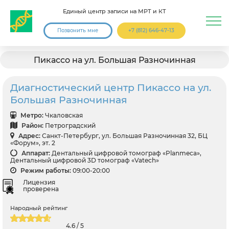
Единый центр записи на МРТ и КТ
Позвонить мне
+7 (812) 646-47-13
Пикассо на ул. Большая Разночинная
Диагностический центр Пикассо на ул.
Большая Разночинная
Метро:
Чкаловская
Район:
Петроградский
Адрес:
Санкт-Петербург, ул. Большая Разночинная 32, БЦ
«Форум», эт. 2
Аппарат:
Дентальный цифровой томограф «Planmeca»,
Дентальный цифровой 3D томограф «Vatech»
Режим работы:
09:00-20:00
Лицензия
проверена
Народный рейтинг
4.6 / 5