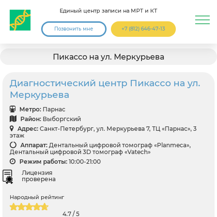
Единый центр записи на МРТ и КТ
Позвонить мне
+7 (812) 646-47-13
Пикассо на ул. Меркурьева
Диагностический центр Пикассо на ул.
Меркурьева
Метро:
Парнас
Район:
Выборгский
Адрес:
Санкт-Петербург, ул. Меркурьева 7, ТЦ «Парнас», 3
этаж
Аппарат:
Дентальный цифровой томограф «Planmeca»,
Дентальный цифровой 3D томограф «Vatech»
Режим работы:
10:00-21:00
Лицензия
проверена
Народный рейтинг
4.7 / 5