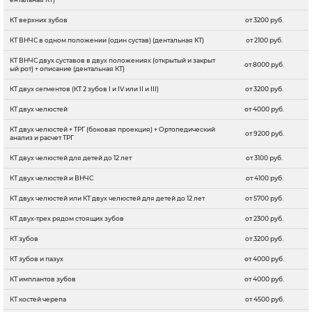
КТ верхних зубов
от 3200 руб.
КТ ВНЧС в одном положении (один сустав) (дентальная КТ)
от 2100 руб.
КТ ВНЧС двух суставов в двух положениях (открытый и закрыт
от 8000 руб.
ый рот) + описание (дентальная КТ)
КТ двух сегментов (КТ 2 зубов I и IV или II и III)
от 3200 руб.
КТ двух челюстей
от 4000 руб.
КТ двух челюстей + ТРГ (боковая проекция) + Ортопедический
от 9200 руб.
анализ и расчет ТРГ
КТ двух челюстей для детей до 12 лет
от 3100 руб.
КТ двух челюстей и ВНЧС
от 4100 руб.
КТ двух челюстей или КТ двух челюстей для детей до 12 лет
от 5700 руб.
КТ двух-трех рядом стоящих зубов
от 2300 руб.
КТ зубов
от 3200 руб.
КТ зубов и пазух
от 4000 руб.
КТ имплантов зубов
от 4000 руб.
КТ костей черепа
от 4500 руб.