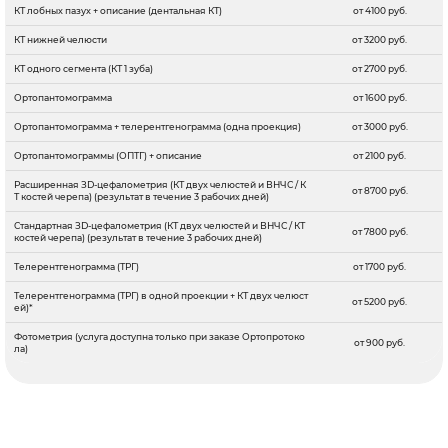
КТ лобных пазух + описание (дентальная КТ)
от 4100 руб.
КТ нижней челюсти
от 3200 руб.
КТ одного сегмента (КТ 1 зуба)
от 2700 руб.
Ортопантомограмма
от 1600 руб.
Ортопантомограмма + телерентгенограмма (одна проекция)
от 3000 руб.
Ортопантомограммы (ОПТГ) + описание
от 2100 руб.
Расширенная ЗD-цефалометрия (КТ двух челюстей и ВНЧС / К
от 8700 руб.
Т костей черепа) (результат в течение 3 рабочих дней)
Стандартная ЗD-цефалометрия (КТ двух челюстей и ВНЧС / КТ
от 7800 руб.
костей черепа) (результат в течение 3 рабочих дней)
Телерентгенограмма (ТРГ)
от 1700 руб.
Телерентгенограмма (ТРГ) в одной проекции + КТ двух челюст
от 5200 руб.
ей)*
Фотометрия (услуга доступна только при заказе Ортопротоко
от 900 руб.
ла)