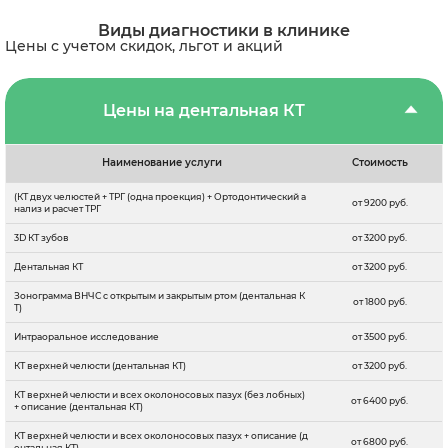
Виды диагностики в клинике
Цены с учетом скидок, льгот и акций
Цены на дентальная КТ
Наименование услуги
Стоимость
(КТ двух челюстей + ТРГ (одна проекция) + Ортодонтический а
от 9200 руб.
нализ и расчет ТРГ
3D КТ зубов
от 3200 руб.
Дентальная КТ
от 3200 руб.
Зонограмма ВНЧС с открытым и закрытым ртом (дентальная К
от 1800 руб.
Т)
Интраоральное исследование
от 3500 руб.
КТ верхней челюсти (дентальная КТ)
от 3200 руб.
КТ верхней челюсти и всех околоносовых пазух (без лобных)
от 6400 руб.
+ описание (дентальная КТ)
КТ верхней челюсти и всех околоносовых пазух + описание (д
от 6800 руб.
ентальная КТ)