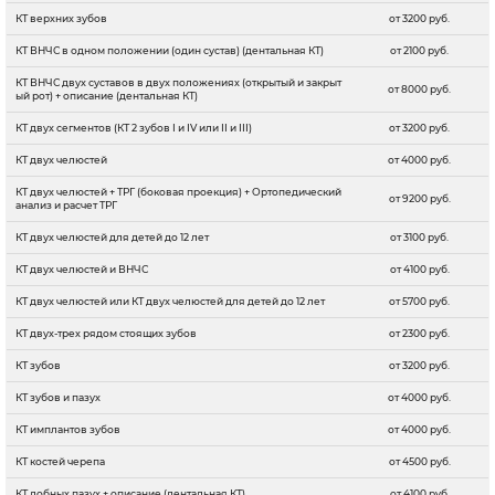
КТ верхних зубов
от 3200 руб.
КТ ВНЧС в одном положении (один сустав) (дентальная КТ)
от 2100 руб.
КТ ВНЧС двух суставов в двух положениях (открытый и закрыт
от 8000 руб.
ый рот) + описание (дентальная КТ)
КТ двух сегментов (КТ 2 зубов I и IV или II и III)
от 3200 руб.
КТ двух челюстей
от 4000 руб.
КТ двух челюстей + ТРГ (боковая проекция) + Ортопедический
от 9200 руб.
анализ и расчет ТРГ
КТ двух челюстей для детей до 12 лет
от 3100 руб.
КТ двух челюстей и ВНЧС
от 4100 руб.
КТ двух челюстей или КТ двух челюстей для детей до 12 лет
от 5700 руб.
КТ двух-трех рядом стоящих зубов
от 2300 руб.
КТ зубов
от 3200 руб.
КТ зубов и пазух
от 4000 руб.
КТ имплантов зубов
от 4000 руб.
КТ костей черепа
от 4500 руб.
КТ лобных пазух + описание (дентальная КТ)
от 4100 руб.