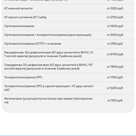
КТ нижней челюсти
от 3200 руб.
КТ одного сегмента (КТ 1 зуба)
от 2700 руб.
Ортопантомограмма
от 1600 руб.
Ортопантомограмма + телерентгенограмма (одна проекция)
от 3000 руб.
Ортопантомограммы (ОПТГ) + описание
от 2100 руб.
Расширенная ЗD-цефалометрия (КТ двух челюстей и ВНЧС / К
от 8700 руб.
Т костей черепа) (результат в течение 3 рабочих дней)
Стандартная ЗD-цефалометрия (КТ двух челюстей и ВНЧС / КТ
от 7800 руб.
костей черепа) (результат в течение 3 рабочих дней)
Телерентгенограмма (ТРГ)
от 1700 руб.
Телерентгенограмма (ТРГ) в одной проекции + КТ двух челюст
от 5200 руб.
ей)*
Фотометрия (услуга доступна только при заказе Ортопротоко
от 900 руб.
ла)