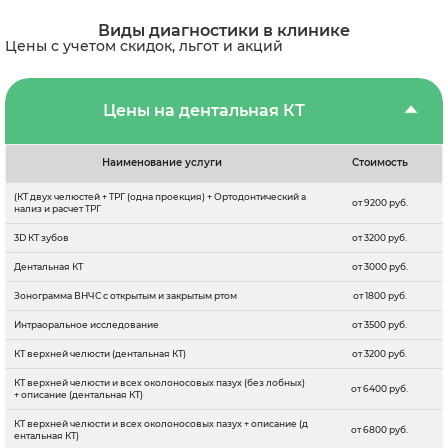
Виды диагностики в клинике
Цены с учетом скидок, льгот и акций
Цены на дентальная КТ
Наименование услуги
Стоимость
(КТ двух челюстей + ТРГ (одна проекция) + Ортодонтический а
от 9200 руб.
нализ и расчет ТРГ
3D КТ зубов
от 3200 руб.
Дентальная КТ
от 3000 руб.
Зонограмма ВНЧС с открытым и закрытым ртом
от 1800 руб.
Интраоральное исследование
от 3500 руб.
КТ верхней челюсти (дентальная КТ)
от 3200 руб.
КТ верхней челюсти и всех околоносовых пазух (без лобных)
от 6400 руб.
+ описание (дентальная КТ)
КТ верхней челюсти и всех околоносовых пазух + описание (д
от 6800 руб.
ентальная КТ)