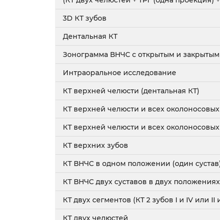
(КТ двух челюстей + ТРГ (одна проекция)
3D КТ зубов
Дентальная КТ
Зонограмма ВНЧС с открытым и закрытым 
Интраоральное исследование
КТ верхней челюсти (дентальная КТ)
КТ верхней челюсти и всех околоносовых 
КТ верхней челюсти и всех околоносовых 
КТ верхних зубов
КТ ВНЧС в одном положении (один сустав)
КТ ВНЧС двух суставов в двух положениях
КТ двух сегментов (КТ 2 зубов I и IV или II и 
КТ двух челюстей