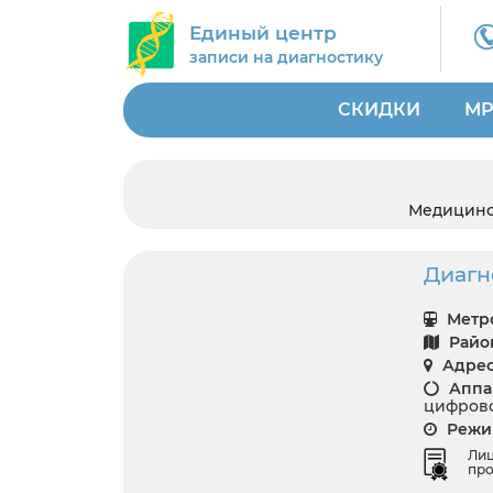
Единый центр
записи на диагностику
СКИДКИ
МР
Медицинс
Диагн
Метро
Райо
Адрес
Аппар
цифрово
Режим
Ли
про