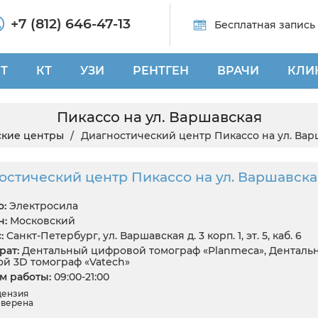
+7 (812) 646-47-13
Бесплатная запись
Т
КТ
УЗИ
РЕНТГЕН
ВРАЧИ
КЛИ
Пикассо на ул. Варшавская
кие центры
Диагностический центр Пикассо на ул. Вар
остический центр Пикассо на ул. Варшавска
:
Электросила
н:
Московский
:
Санкт-Петербург, ул. Варшавская д. 3 корп. 1, эт. 5, каб. 6
ат:
Дентальный цифровой томограф «Planmeca», Денталь
й 3D томограф «Vatech»
 работы:
09:00-21:00
цензия
верена