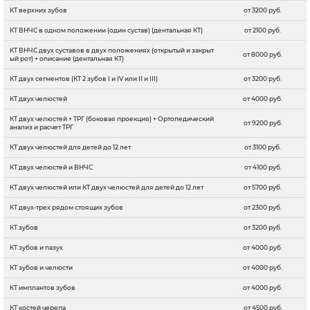
КТ верхних зубов
от 3200 руб.
КТ ВНЧС в одном положении (один сустав) (дентальная КТ)
от 2100 руб.
КТ ВНЧС двух суставов в двух положениях (открытый и закрыт
от 8000 руб.
ый рот) + описание (дентальная КТ)
КТ двух сегментов (КТ 2 зубов I и IV или II и III)
от 3200 руб.
КТ двух челюстей
от 4000 руб.
КТ двух челюстей + ТРГ (боковая проекция) + Ортопедический
от 9200 руб.
анализ и расчет ТРГ
КТ двух челюстей для детей до 12 лет
от 3100 руб.
КТ двух челюстей и ВНЧС
от 4100 руб.
КТ двух челюстей или КТ двух челюстей для детей до 12 лет
от 5700 руб.
КТ двух-трех рядом стоящих зубов
от 2300 руб.
КТ зубов
от 3200 руб.
КТ зубов и пазух
от 4000 руб.
КТ зубов и челюсти
от 4000 руб.
КТ имплантов зубов
от 4000 руб.
КТ костей черепа
от 4500 руб.