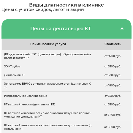
Виды диагностики в клинике
Цены с учетом скидок, льгот и акций
Цены на дентальную КТ
Наименование услуги
Стоимость
(КТ двух челюстей + ТРГ (одна проекция) + Ортодонтический а
от 9200 руб.
нализ и расчет ТРГ
3D КТ зубов
от 3200 руб.
Дентальная КТ
от 3200 руб.
Зонограмма ВНЧС с открытым и закрытым ртом (дентальная К
от 1800 руб.
Т)
Интраоральное исследование
от 3500 руб.
КТ верхней челюсти (дентальная КТ)
от 3200 руб.
КТ верхней челюсти и всех околоносовых пазух (без лобных)
от 6400 руб.
+ описание (дентальная КТ)
КТ верхней челюсти и всех околоносовых пазух + описание (д
от 6800 руб.
ентальная КТ)