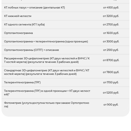
КТ лобных пазух + описание (дентальная КТ)
от 4100 руб.
КТ нижней челюсти
от 3200 руб.
КТ одного сегмента (КТ 1 зуба)
от 2700 руб.
Ортопантомограмма
от 1600 руб.
Ортопантомограмма + телерентгенограмма (одна проекция)
от 3000 руб.
Ортопантомограммы (ОПТГ) + описание
от 2100 руб.
Расширенная ЗD-цефалометрия (КТ двух челюстей и ВНЧС / К
от 8700 руб.
Т костей черепа) (результат в течение 3 рабочих дней)
Стандартная ЗD-цефалометрия (КТ двух челюстей и ВНЧС / КТ
от 7800 руб.
костей черепа) (результат в течение 3 рабочих дней)
Телерентгенограмма (ТРГ)
от 1700 руб.
Телерентгенограмма (ТРГ) в одной проекции + КТ двух челюст
от 5200 руб.
ей)*
Фотометрия (услуга доступна только при заказе Ортопротоко
от 900 руб.
ла)