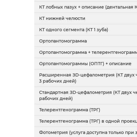
КТ лобных пазух + описание (дентальная К
КТ нижней челюсти
КТ одного сегмента (КТ 1 зуба)
Ортопантомограмма
Ортопантомограмма + телерентгенограмм
Ортопантомограммы (ОПТГ) + описание
Расширенная ЗD-цефалометрия (КТ двух че
3 рабочих дней)
Стандартная ЗD-цефалометрия (КТ двух че
рабочих дней)
Телерентгенограмма (ТРГ)
Телерентгенограмма (ТРГ) в одной проекц
Фотометрия (услуга доступна только при 