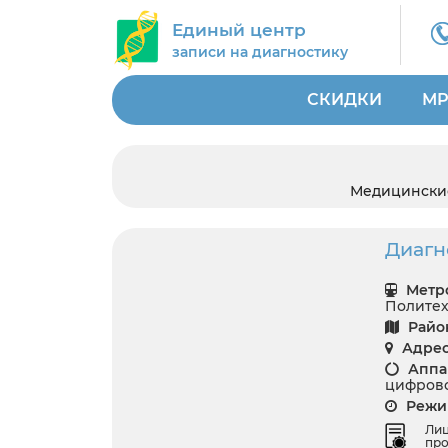
Единый центр
записи на диагностику
СКИДКИ
МР
Медицински
Диагн
Метро
Политех
Райо
Адрес
Аппар
цифрово
Режим
Ли
про