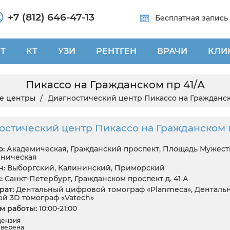
+7 (812) 646-47-13
Бесплатная запись
Т
КТ
УЗИ
РЕНТГЕН
ВРАЧИ
КЛИ
Пикассо на Гражданском пр 41/А
е центры
Диагностический центр Пикассо на Гражданск
остический центр Пикассо на Гражданском 
:
Академическая, Гражданский проспект, Площадь Мужест
ническая
н:
Выборгский, Калининский, Приморский
:
Санкт-Петербург, Гражданском проспект д. 41 А
ат:
Дентальный цифровой томограф «Planmeca», Денталь
й 3D томограф «Vatech»
 работы:
10:00-21:00
цензия
верена