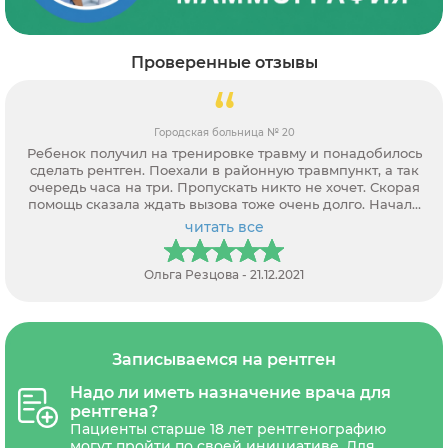
Проверенные отзывы
Городская больница № 20
Ребенок получил на тренировке травму и понадобилось
сделать рентген. Поехали в районную травмпункт, а так
очередь часа на три. Пропускать никто не хочет. Скорая
помощь сказала ждать вызова тоже очень долго. Начали
звонить частным клиникам, а так требуют направление. В
читать все
итоге только через вас нашли возможность записаться.
Оператор все рассказала, как, где и какие документы
потребуются. Спасибо за помощь.
Ольга Резцова - 21.12.2021
Записываемся на рентген
Надо ли иметь назначение врача для
рентгена?
Пациенты старше 18 лет рентгенографию
могут пройти по своей инициативе. Для