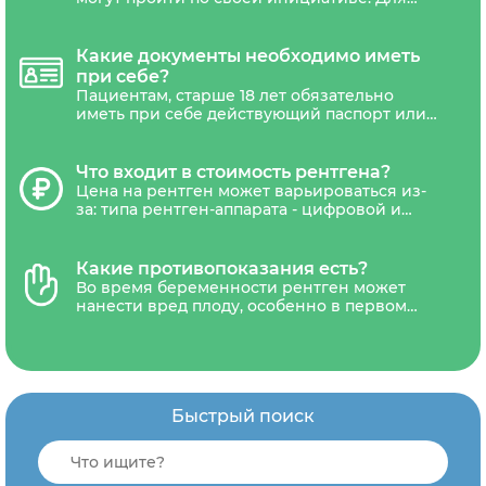
прохождения рентгенографии детям до 18
лет необходимо обязательно иметь
назначение с печатью и подписью
Какие документы необходимо иметь
лечащего врача.
при себе?
Пациентам, старше 18 лет обязательно
иметь при себе действующий паспорт или
другой документ удостоверяющий
личность. Дети не достигшие 18 лет,
должны сопровождаться уполномоченным
Что входит в стоимость рентгена?
представителем(один из родителей или
Цена на рентген может варьироваться из-
законный представитель ребенка).
за: типа рентген-аппарата - цифровой и
аналоговый, наличия акций и скидок. В
стоимость обследования обычно входит
диагностика, письменное заключение
Какие противопоказания есть?
рентгенолога и запись результатов на CD-
Во время беременности рентген может
диск или рентгенологическую пленку и
нанести вред плоду, особенно в первом
отправка снимка на электронную почту.
триместре. Поэтому женщины,
находящиеся в состоянии беременности,
должны избегать рентгенографию.
Быстрый поиск