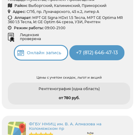
Район:
Выборгский, Калининский, Приморский
Адрес:
СПб, пр. Луначарского, 45 к.2, литер А
Аппарат:
МРТ GE Signa HDxt 1.5 Тесла, МРТ GE Optima MR
360 1.5 Тесла, kt GE Optim 64 среза, УЗИ, Рентген
Режим работы:
09:00-21:00
Лицензия
проверена
+7 (812) 646-47-13
Онлайн запись
Цены с учетом скидок, льгот и акций
Рентгенография (одна область)
от 780 pуб.
ФГБУ НМИЦ им. В. А. Алмазова на
Коломяжском пр