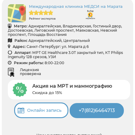
Международная клиника MЕДСИ на Марата
Рейтинг экспертов
Метро:
Адмиралтейская, Владимирская, Гостиный двор,
Достоевская, Лиговский проспект, Маяковская, Невский
проспект, Площадь Восстания
Район:
Адмиралтейский, Центральный
Адрес:
Санкт-Петербург: ул. Марата д 6
Аппарат:
МРТ GЕ Healthcare 3.0T закрытый тип, КТ Philips
Ingenuity 128 срезов, УЗИ
Режим работы:
8:00-22:00
Лицензия
проверена
Акция на МРТ и маммографию
Скидка до 15%
+7(812)6464713
Онлайн запись
Цены с учетом скидок, льгот и акций