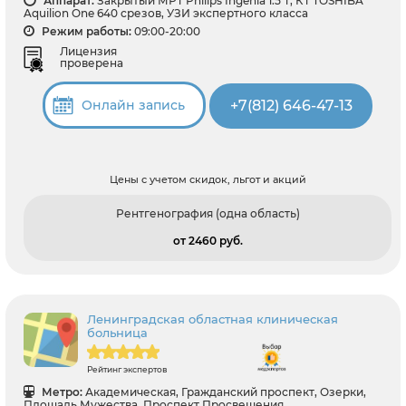
Аппарат:
Закрытый МРТ Philips Ingenia 1.5 Т, КТ TOSHIBA
Aquilion One 640 срезов, УЗИ экспертного класса
Режим работы:
09:00-20:00
Лицензия
проверена
+7(812) 646-47-13
Онлайн запись
Цены с учетом скидок, льгот и акций
Рентгенография (одна область)
от 2460 pуб.
Ленинградская областная клиническая
больница
Рейтинг экспертов
Метро:
Академическая, Гражданский проспект, Озерки,
Площадь Мужества, Проспект Просвещения