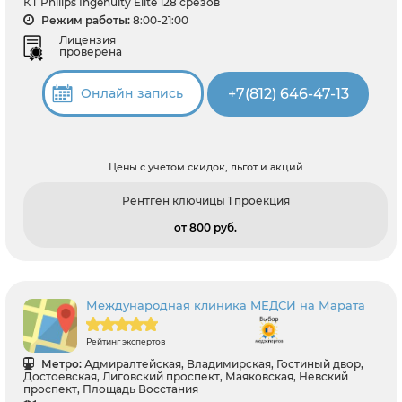
КТ Philips Ingenuity Elite 128 срезов
Режим работы:
8:00-21:00
Лицензия
проверена
+7(812) 646-47-13
Онлайн запись
Цены с учетом скидок, льгот и акций
Рентген ключицы 1 проекция
от 800 pуб.
Международная клиника MЕДСИ на Марата
Рейтинг экспертов
Метро:
Адмиралтейская, Владимирская, Гостиный двор,
Достоевская, Лиговский проспект, Маяковская, Невский
проспект, Площадь Восстания