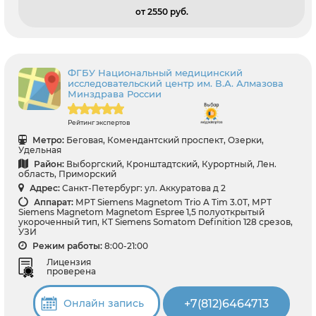
от 2550 pуб.
ФГБУ Национальный медицинский
исследовательский центр им. В.А. Алмазова
Минздрава России
Рейтинг экспертов
Метро:
Беговая, Комендантский проспект, Озерки,
Удельная
Район:
Выборгский, Кронштадтский, Курортный, Лен.
область, Приморский
Адрес:
Санкт-Петербург: ул. Аккуратова д 2
Аппарат:
МРТ Siemens Magnetom Trio A Tim 3.0Т, МРТ
Siemens Magnetom Magnetom Espree 1,5 полуоткрытый
укороченный тип, КТ Siemens Somatom Definition 128 срезов,
УЗИ
Режим работы:
8:00-21:00
Лицензия
проверена
+7(812)6464713
Онлайн запись