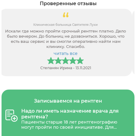
Проверенные отзывы
Городская больница № 20
Ребенок получил на тренировке травму и понадобилось
сделать рентген. Поехали в районную травмпункт, а так
очередь часа на три. Пропускать никто не хочет. Скорая
помощь сказала ждать вызова тоже очень долго. Начали
звонить частным клиникам, а так требуют направление. В
читать все
итоге только через вас нашли возможность записаться.
Оператор все рассказала, как, где и какие документы
потребуются. Спасибо за помощь.
Ольга Резцова - 21.12.2021
Записываемся на рентген
Надо ли иметь назначение врача для
рентгена?
Пациенты старше 18 лет рентгенографию
могут пройти по своей инициативе. Для
прохождения рентгенографии детям до 18