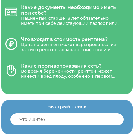
лет необходимо обязательно иметь
назначение с печатью и подписью
Какие документы необходимо иметь
лечащего врача.
при себе?
Пациентам, старше 18 лет обязательно
иметь при себе действующий паспорт или
другой документ удостоверяющий
личность. Дети не достигшие 18 лет,
должны сопровождаться уполномоченным
Что входит в стоимость рентгена?
представителем(один из родителей или
Цена на рентген может варьироваться из-
законный представитель ребенка).
за: типа рентген-аппарата - цифровой и
аналоговый, наличия акций и скидок. В
стоимость обследования обычно входит
диагностика, письменное заключение
Какие противопоказания есть?
рентгенолога и запись результатов на CD-
Во время беременности рентген может
диск или рентгенологическую пленку и
нанести вред плоду, особенно в первом
отправка снимка на электронную почту.
триместре. Поэтому женщины,
находящиеся в состоянии беременности,
должны избегать рентгенографию.
Быстрый поиск