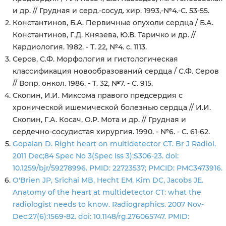
и др. // Грудная и серд.-сосуд. хир. 1993,-№4.-С. 53-55.
Константинов, Б.А. Первичные опухоли сердца / Б.А.
Константинов, Г.Д. Князева, Ю.В. Таричко и др. //
Кардиология. 1982. - Т. 22, №4. с. 1113.
Серов, С.Ф. Морфология и гистологическая
классификация новообразований сердца / С.Ф. Серов
// Вопр. онкол. 1986. - Т. 32, №7. - С. 915.
Скопин, И.И. Миксома правого предсердия с
хронической ишемической болезнью сердца // И.И.
Скопин, Г.А. Косач, O.P. Мота и др. // Грудная и
сердечно-сосудистая хирургия. 1990. - №6. - С. 61-62.
Gopalan D. Right heart on multidetector CT. Br J Radiol.
2011 Dec;84 Spec No 3(Spec Iss 3):S306-23. doi:
10.1259/bjr/59278996. PMID: 22723537; PMCID: PMC3473916.
O'Brien JP, Srichai MB, Hecht EM, Kim DC, Jacobs JE.
Anatomy of the heart at multidetector CT: what the
radiologist needs to know. Radiographics. 2007 Nov-
Dec;27(6):1569-82. doi: 10.1148/rg.276065747. PMID: