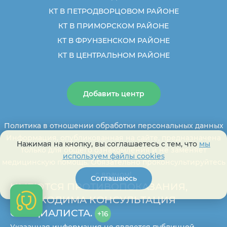
КТ В ПЕТРОДВОРЦОВОМ РАЙОНЕ
КТ В ПРИМОРСКОМ РАЙОНЕ
КТ В ФРУНЗЕНСКОМ РАЙОНЕ
КТ В ЦЕНТРАЛЬНОМ РАЙОНЕ
Добавить центр
Политика в отношении обработки персональных данных
Информация, опубликованная на сайте, предназначена
Нажимая на кнопку, вы соглашаетесь с тем, что
мы
только для общего ознакомления и не заменяет
используем файлы cookies
медицинскую помощь. Обязательно проконсультируйтесь
с врачом!
Соглашаюсь
ИМЕЮТСЯ ПРОТИВОПОКАЗАНИЯ,
НЕОБХОДИМА КОНСУЛЬТАЦИЯ
СПЕЦИАЛИСТА.
+16
Указанная информация не является публичной