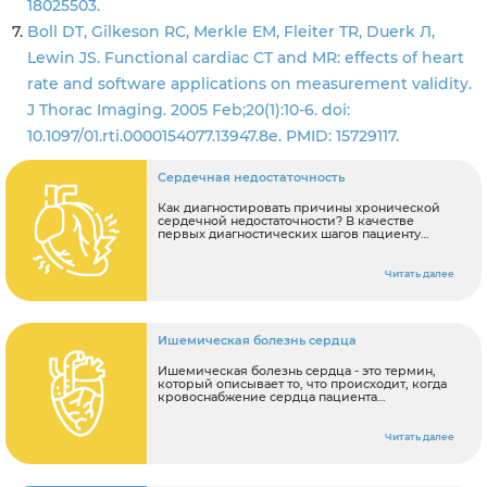
18025503.
Boll DT, Gilkeson RC, Merkle EM, Fleiter TR, Duerk Л,
Lewin JS. Functional cardiac CT and MR: effects of heart
rate and software applications on measurement validity.
J Thorac Imaging. 2005 Feb;20(1):10-6. doi:
10.1097/01.rti.0000154077.13947.8e. PMID: 15729117.
Сердечная недостаточность
Как диагностировать причины хронической
сердечной недостаточности? В качестве
первых диагностических шагов пациенту
рекомендуется: Записаться на консультацию к
кардиологу, терапевту Сделать
электрокардиографию (ЭКГ).
Читать далее
Ишемическая болезнь сердца
Ишемическая болезнь сердца - это термин,
который описывает то, что происходит, когда
кровоснабжение сердца пациента
блокируется или прерывается из-за
накопления отложений холестерина в
коронарных артериях, что вызывает
Читать далее
атеросклероз или атерому. Атеросклероз
может быть спровоцирован неправильным
образом жизни – курением и регулярным