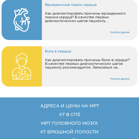
употреблением чрезмерного количества
алкоголя. Пациент также более подвержен
Врожденный порок сердца
риску развития атеросклероза, если ему
диагностирован высокий уровень
Как диагностировать причины врожденного
холестерина, гипертония или диабет.
порока сердца? В качестве первых
диагностических шагов пациенту
рекомендуется: Записаться на консультацию к
кардиологу Сделать УЗИ сердца,
электрокардиограмму (ЭКГ).
Читать далее
Боль в сердце
Как диагностировать причины боли в сердце?
В качестве первых диагностических шагов
пациенту рекомендуется: Записаться на
консультацию к терапевту Сделать
электрокардиографию (ЭКГ).
Читать далее
АДРЕСА И ЦЕНЫ НА МРТ
КТ В СПб
МРТ ГОЛОВНОГО МОЗГА
КТ БРЮШНОЙ ПОЛОСТИ