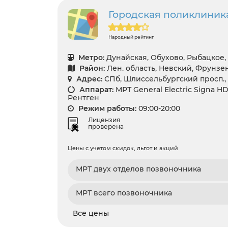
Городская поликлиник
Народный рейтинг
Метро:
Дунайская, Обухово, Рыбацкое
Район:
Лен. область, Невский, Фрунзе
Адрес:
СПб, Шлиссельбургский просп., 2
Аппарат:
МРТ General Electric Signa HDх
Рентген
Режим работы:
09:00-20:00
Лицензия
проверена
Цены с учетом скидок, льгот и акций
МРТ двух отделов позвоночника
МРТ всего позвоночника
Все цены