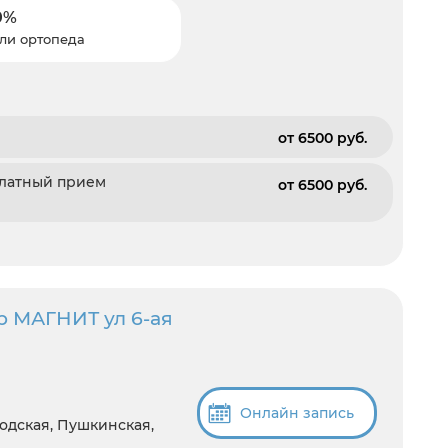
0%
ли ортопеда
от 6500 pуб.
платный прием
от 6500 pуб.
р МАГНИТ ул 6-ая
Онлайн запись
одская, Пушкинская,