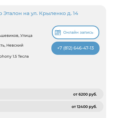
Эталон на ул. Крыленко д. 14
Онлайн запись
ьшевиков, Улица
ть, Невский
+7 (812) 646-47-13
ony 1.5 Тесла
от 6200 pуб.
от 12400 pуб.