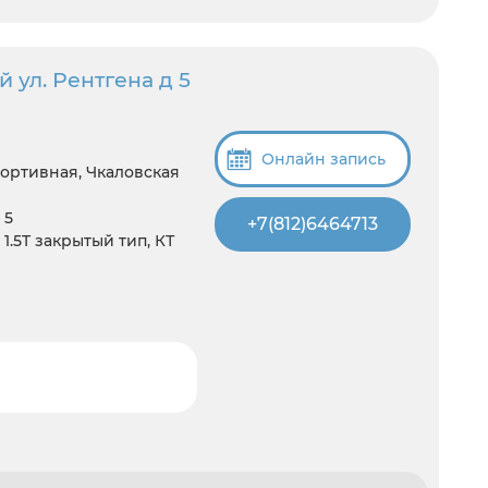
 ул. Рентгена д 5
Онлайн запись
портивная, Чкаловская
 5
+7(812)6464713
1.5T закрытый тип, КТ