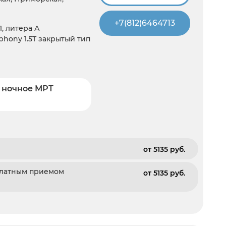
+7(812)6464713
1, литера А
hony 1.5T закрытый тип
 ночное МРТ
от 5135 pуб.
платным приемом
от 5135 pуб.