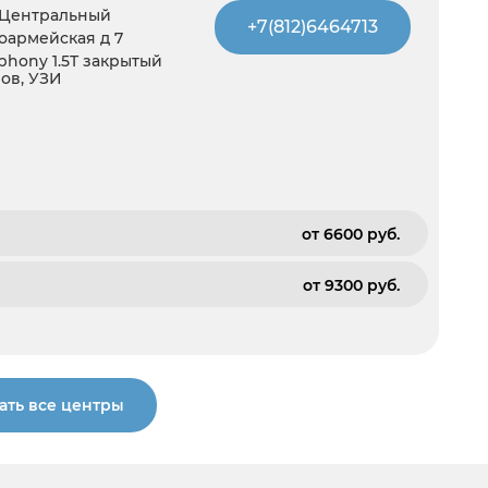
 Центральный
+7(812)6464713
ноармейская д 7
hony 1.5T закрытый
зов, УЗИ
от 6600 pуб.
от 9300 pуб.
ать все центры