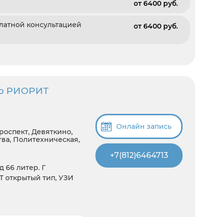
от 6400 pуб.
платной консультацией
от 6400 pуб.
тр РИОРИТ
Онлайн запись
роспект, Девяткино,
ва, Политехническая,
+7(812)6464713
д 66 литер. Г
T открытый тип, УЗИ