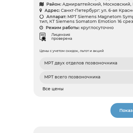
Район:
Адмиралтейский, Московский,
Адрес:
Санкт-Петербург: ул. 6-ая Крас
Аппарат:
МРТ Siemens Magnetom Symp
тип, КТ Siemens Somatom Emotion 16 сре
Режим работы:
круглосуточно
Лицензия
проверена
Цены с учетом скидок, льгот и акций
МРТ двух отделов позвоночника
МРТ всего позвоночника
Все цены
Показ