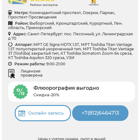
Рейтинг экспертов
Метро:
Комендантский проспект, Озерки, Парнас,
Проспект Просвещения
Район:
Выборгский, Кронштадтский, Курортный, Лен.
область, Приморский
Адрес:
Санкт-Петербург: пос. Песочный, ул. Ленинградская
д 70
Аппарат:
МРТ GE Signa HDTX 1.5T, МРТ Toshiba Titan Vantage
1.5T полуоткрытый укороченный тип, МРТ Toshiba Titan Vantage
3T (Toshiba) закрытый тип, КТ Toshiba Somatom Zoom 64 среза,
КТ Toshiba Aquilon 320 среза, УЗИ
Режим работы:
9:00-21:00
Лицензия
проверена
Флюорография выгодно
Скидка-20%
+7(812)6464713
Онлайн запись
Цены с учетом скидок, льгот и акций