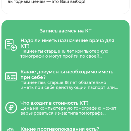
выгодным ценам — это Ваш выбор!
Записываемся на КТ
Надо ли иметь назначение врача для
КТ?
Пациенты старше 18 лет компьютерную
томографию могут пройти по своей
инициативе. Для прохождения КТ детям до
18 лет необходимо обязательно иметь
назначение с печатью и подписью
Какие документы необходимо иметь
лечащего врача.
при себе?
Пациентам, старше 18 лет обязательно
иметь при себе действующий паспорт или
другой документ удостоверяющий
личность. Дети не достигшие 18 лет,
должны сопровождаться уполномоченным
Что входит в стоимость КТ?
представителем(один из родителей или
Цена на компьютерную томографию может
законный представитель ребенка).
варьироваться из-за: типа томографа,
наличия акций и скидок. В стоимость
обследования обычно входит диагностика,
письменное заключение рентгенолога и
Какие противопоказания есть?