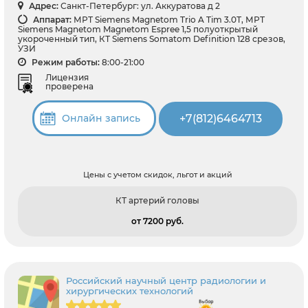
Адрес:
Санкт-Петербург: ул. Аккуратова д 2
Аппарат:
МРТ Siemens Magnetom Trio A Tim 3.0Т, МРТ
Siemens Magnetom Magnetom Espree 1,5 полуоткрытый
укороченный тип, КТ Siemens Somatom Definition 128 срезов,
УЗИ
Режим работы:
8:00-21:00
Лицензия
проверена
+7(812)6464713
Онлайн запись
Цены с учетом скидок, льгот и акций
КТ артерий головы
от 7200 pуб.
Российский научный центр радиологии и
хирургических технологий