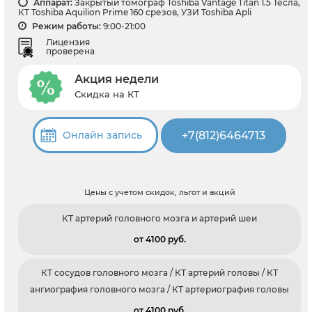
Аппарат:
Закрытый томограф Toshiba Vantage Titan 1.5 Тесла,
КТ Toshiba Aquilion Prime 160 срезов, УЗИ Toshiba Apli
Режим работы:
9:00-21:00
Лицензия
проверена
Акция недели
Скидка на КТ
+7(812)6464713
Онлайн запись
Цены с учетом скидок, льгот и акций
КТ артерий головного мозга и артерий шеи
от 4100 pуб.
КТ сосудов головного мозга / КТ артерий головы / КТ
ангиография головного мозга / КТ артериография головы
от 4100 pуб.