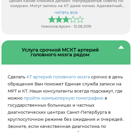
ценам какие клиники делают. Непредвзятые советы по
скидкам. Могут запись на КТ даже ночью. Адекватный
персонал.
читать все
Никонов Арсен - 12.08.2019
Услуга срочной МСКТ артерий
головного мозга рядом
Сделать
КТ артерий головного мозга
срочно в день
обращения Вам поможет Единая служба записи на
МРТ и КТ. Наши консультанты всегда подскажут, где
можно
пройти компьютерную томографию
в
государственных больницах и частных
диагностических центрах Санкт-Петербурга в
круглосуточном режиме без ожидания и очередей.
Звоните, если качественная диагностика по