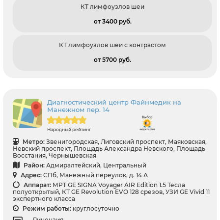
КТ лимфоузлов шеи
от 3400 pуб.
КТ лимфоузлов шеи с контрастом
от 5700 pуб.
Диагностический центр Файнмедик на
Манежном пер. 14
Народный рейтинг
Метро:
Звенигородская, Лиговский проспект, Маяковская,
Невский проспект, Площадь Александра Невского, Площадь
Восстания, Чернышевская
Район:
Адмиралтейский, Центральный
Адрес:
СПб, Манежный переулок, д. 14 А
Аппарат:
МРТ GE SIGNA Voyager AIR Edition 1.5 Тесла
полуоткрытый, КТ GE Revolution EVO 128 срезов, УЗИ GE Vivid 11
экспертного класса
Режим работы:
круглосуточно
Лицензия