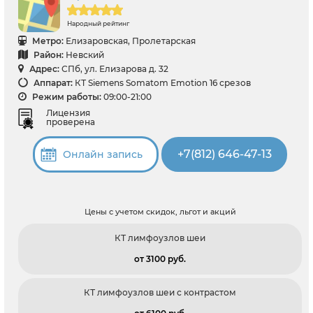
Народный рейтинг
Метро:
Елизаровская, Пролетарская
Район:
Невский
Адрес:
СПб, ул. Елизарова д. 32
Аппарат:
КТ Siemens Somatom Emotion 16 срезов
Режим работы:
09:00-21:00
Лицензия
проверена
+7(812) 646-47-13
Онлайн запись
Цены с учетом скидок, льгот и акций
КТ лимфоузлов шеи
от 3100 pуб.
КТ лимфоузлов шеи с контрастом