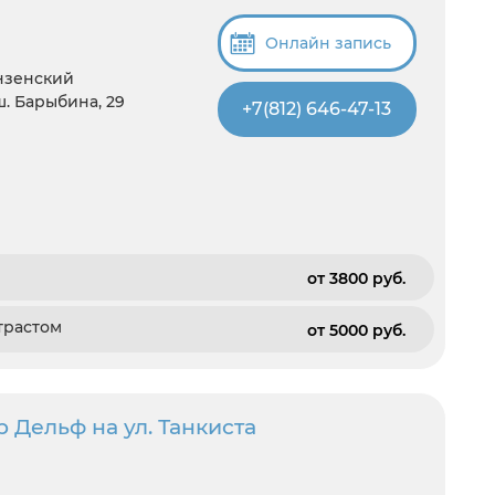
Онлайн запись
унзенский
ш. Барыбина, 29
+7(812) 646-47-13
от 3800 pуб.
трастом
от 5000 pуб.
 Дельф на ул. Танкиста