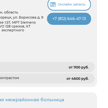
Онлайн запись
н. область
орецк, ул. Борисова д. 9
+7 (812) 646-47-13
e 1.5T, МРТ Siemens
VO 128 срезов, КТ
И экспертного
от 1100 pуб.
контрастом
от 4600 pуб.
ая межрайонная больница