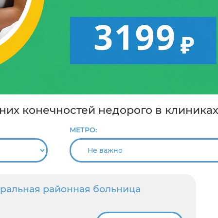
хних конечностей недорого в клиника
МЕТРО:
ральная районная больница