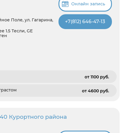
Онлайн запись
ное Поле, ул. Гагарина,
+7(812) 646-47-13
 1.5 Tесли, GE
тген
от 1100 pуб.
трастом
от 4600 pуб.
40 Курортного района