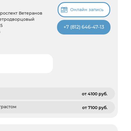
Онлайн запись
Проспект Ветеранов
Петродворцовый
.5
+7 (812) 646-47-13
в
от 4100 pуб.
трастом
от 7100 pуб.