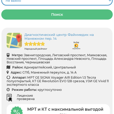
Поиск
Диагностический центр Файнмедик на
Манежном пер. 14
Народный рейтинг
Метро:
Звенигородская, Лиговский проспект, Маяковская,
Невский проспект, Площадь Александра Невского, Площадь
Восстания, Чернышевская
Район:
Адмиралтейский, Центральный
Адрес:
СПб, Манежный переулок, д. 14 А
Аппарат:
МРТ GE SIGNA Voyager AIR Edition 1.5 Тесла
полуоткрытый, КТ GE Revolution EVO 128 срезов, УЗИ GE Vivid 11
экспертного класса
Режим работы:
круглосуточно
Лицензия
проверена
МРТ и КТ с максимальной выгодой