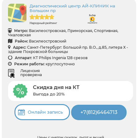
Диагностический центр АЙ-КЛИНИК на
Большом пр
Народный рейтинг
Метро:
Василеостровская, Приморская, Спортивная,
Чкаловская
Район:
Василеостровский
Адрес:
Санкт-Петербург: Большой пр. В.О., д.85, литера Х -
здание Покровской больницы
Аппарат:
КТ Philips Ingenia 128 срезов
Режим работы:
круглосуточно
Лицензия
проверена
Скидка дня на КТ
Выгода до 20%
+7(812)6464713
Онлайн запись
Цены с учетом скидок, льгот и акций