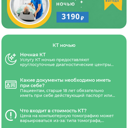
КТ ночью
Ночная КТ
Услугу КТ ночью предоставляют
круглосуточные диагностические центры
СПб. Некоторые частные клиник в ночное
время КТ проводят со скидкой 10-30%.
Скидичное время - с 23.00 до 8.00.
Какие документы необходимо иметь
при себе?
Пациентам, старше 18 лет обязательно
иметь при себе действующий паспорт или
другой документ удостоверяющий
личность. Дети не достигшие 18 лет,
должны сопровождаться уполномоченным
Что входит в стоимость КТ?
представителем(один из родителей или
Цена на компьютерную томографию может
законный представитель ребенка).
варьироваться из-за: типа томографа,
протокола обследования ( с контрастом или