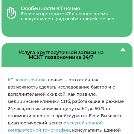
без), наличия акций и скидок. В стоимость
обследования обычно входит
Особенности КТ ночью
сканирование, письменное заключение
Если вы проходите КТ в ночное время
рентгенолога и запись результатов на CD-
следует учесть ряд особенностей. Не все
диск. В некоторых диагностических
медицинские центры осуществляют КТ с
центрах платной является услуга
контрастом в ночное время. Этот аспект
распечатки снимка на рентгенологическую
нужно обязательно уточнить при записи.
пленку.
Если Вы записаны на услугу КТ ночью, то
скорее всего томограммы Вам предоставят
в течение 10-15 минут по окончании
Услуга круглосуточной записи на
диагностики, а заключение рентгенолога
МСКТ позвоночника 24/7
Вы сможете получить на следующий день
после 12:00. Заключение может быть
выслано на электронную почту или
получено лично при повторном визите в
КТ позвоночника
мед.центр.
ночью — это отличная
возможность сделать исследование быстро и с
дополнительной скидкой. Как правило,
медицинские клиники СПб, работающие в режиме
24 часа, ночью снижают цену на КТ до 50 % от
стоимости дневного прейскуранта. Если Вы ищете
диагностический центр с
услугой ночной
компьютерной томографии
, консультанты Единой