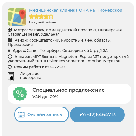
Медицинская клиника ОНА на Пионерской
Народный рейтинг
Метро:
Беговая, Комендантский проспект, Пионерская,
Старая Деревня, Удельная
Район:
Кронштадтский, Курортный, Лен. область,
Приморский
Адрес:
Санкт-Петербург: Серебристый б-р д 20А
Аппарат:
МРТ Siemens Magnetom Espree 1.5T полуоткрытый
укороченный тип, КТ Siemens Somatom Emotion 16 срезов
Режим работы:
8:00-22:00
Лицензия
проверена
Специальное предложение
УЗИ до -20%
+7(812)6464713
Онлайн запись