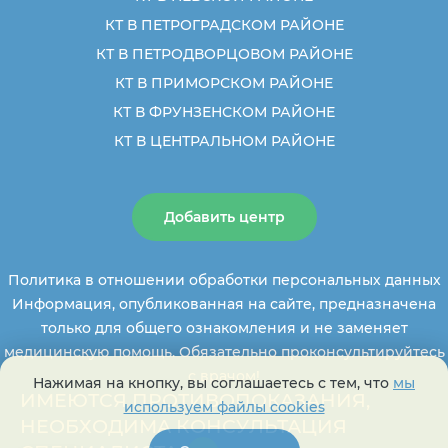
КТ В ПЕТРОГРАДСКОМ РАЙОНЕ
КТ В ПЕТРОДВОРЦОВОМ РАЙОНЕ
КТ В ПРИМОРСКОМ РАЙОНЕ
КТ В ФРУНЗЕНСКОМ РАЙОНЕ
КТ В ЦЕНТРАЛЬНОМ РАЙОНЕ
Добавить центр
Политика в отношении обработки персональных данных
Информация, опубликованная на сайте, предназначена
только для общего ознакомления и не заменяет
медицинскую помощь. Обязательно проконсультируйтесь
с врачом!
Нажимая на кнопку, вы соглашаетесь с тем, что
мы
ИМЕЮТСЯ ПРОТИВОПОКАЗАНИЯ,
используем файлы cookies
НЕОБХОДИМА КОНСУЛЬТАЦИЯ