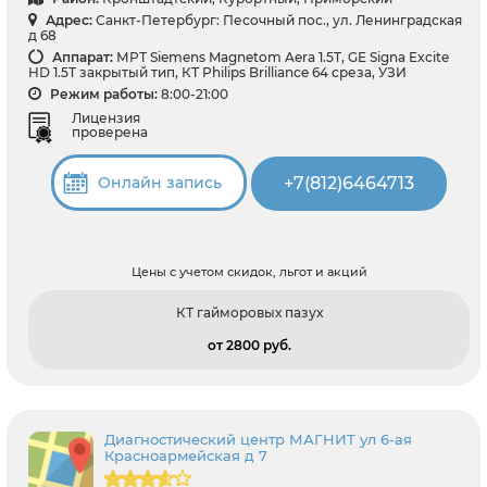
Адрес:
Санкт-Петербург: Песочный пос., ул. Ленинградская
д 68
Аппарат:
МРТ Siemens Magnetom Aera 1.5T, GE Signa Excite
HD 1.5T закрытый тип, КТ Philips Brilliance 64 среза, УЗИ
Режим работы:
8:00-21:00
Лицензия
проверена
+7(812)6464713
Онлайн запись
Цены с учетом скидок, льгот и акций
КТ гайморовых пазух
от 2800 pуб.
Диагностический центр МАГНИТ ул 6-ая
Красноармейская д 7