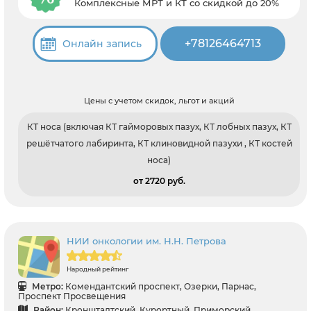
Комплексные МРТ и КТ со скидкой до 20%
+78126464713
Онлайн запись
Цены с учетом скидок, льгот и акций
КТ носа (включая КТ гайморовых пазух, КТ лобных пазух, КТ
решётчатого лабиринта, КТ клиновидной пазухи , КТ костей
носа)
от 2720 pуб.
НИИ онкологии им. Н.Н. Петрова
Народный рейтинг
Метро:
Комендантский проспект, Озерки, Парнас,
Проспект Просвещения
Район:
Кронштадтский, Курортный, Приморский