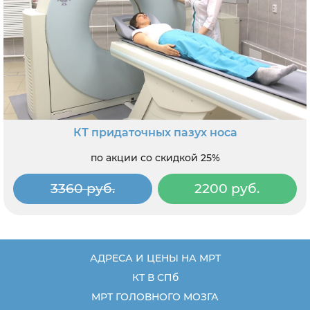
КТ придаточных пазух носа
по акции со скидкой 25%
3360 руб.
2200 руб.
АДРЕСА И ЦЕНЫ НА МРТ
КТ В СПб
МРТ ГОЛОВНОГО МОЗГА