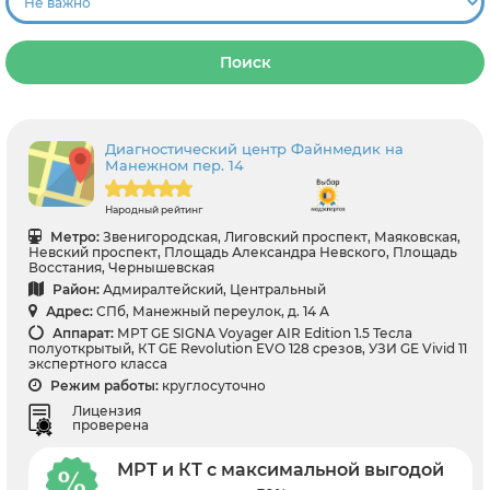
Поиск
Диагностический центр Файнмедик на
Манежном пер. 14
Народный рейтинг
Метро:
Звенигородская, Лиговский проспект, Маяковская,
Невский проспект, Площадь Александра Невского, Площадь
Восстания, Чернышевская
Район:
Адмиралтейский, Центральный
Адрес:
СПб, Манежный переулок, д. 14 А
Аппарат:
МРТ GE SIGNA Voyager AIR Edition 1.5 Тесла
полуоткрытый, КТ GE Revolution EVO 128 срезов, УЗИ GE Vivid 11
экспертного класса
Режим работы:
круглосуточно
Лицензия
проверена
МРТ и КТ с максимальной выгодой