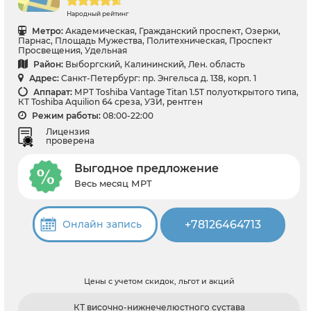
Народный рейтинг
Метро:
Академическая, Гражданский проспект, Озерки,
Парнас, Площадь Мужества, Политехническая, Проспект
Просвещения, Удельная
Район:
Выборгский, Калининский, Лен. область
Адрес:
Санкт-Петербург: пр. Энгельса д. 138, корп. 1
Аппарат:
МРТ Toshiba Vantage Titan 1.5T полуоткрытого типа,
КТ Toshiba Aquilion 64 среза, УЗИ, рентген
Режим работы:
08:00-22:00
Лицензия
проверена
Выгодное предложение
Весь месяц МРТ
+78126464713
Онлайн запись
Цены с учетом скидок, льгот и акций
КТ височно-нижнечелюстного сустава