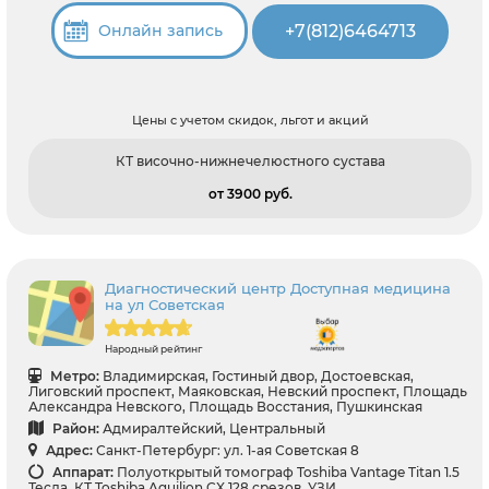
+7(812)6464713
Онлайн запись
Цены с учетом скидок, льгот и акций
КТ височно-нижнечелюстного сустава
от 3900 pуб.
Диагностический центр Доступная медицина
на ул Советская
Народный рейтинг
Метро:
Владимирская, Гостиный двор, Достоевская,
Лиговский проспект, Маяковская, Невский проспект, Площадь
Александра Невского, Площадь Восстания, Пушкинская
Район:
Адмиралтейский, Центральный
Адрес:
Санкт-Петербург: ул. 1-ая Советская 8
Аппарат:
Полуоткрытый томограф Toshiba Vantage Titan 1.5
Тесла, КТ Toshiba Aquilion CX 128 срезов, УЗИ