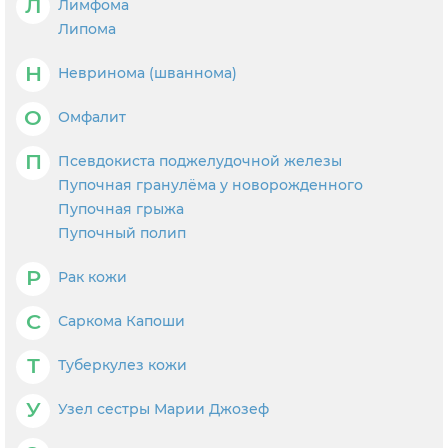
Л
Лимфома
Липома
Н
Невринома (шваннома)
О
Омфалит
П
Псевдокиста поджелудочной железы
Пупочная гранулёма у новорожденного
Пупочная грыжа
Пупочный полип
Р
Рак кожи
С
Саркома Капоши
Т
Туберкулез кожи
У
Узел сестры Марии Джозеф