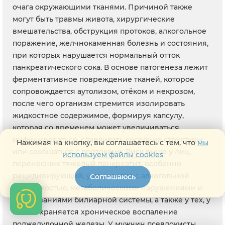
очага окружающими тканями. Причиной также
могут быть травмы живота, хирургические
вмешательства, обструкция протоков, алкогольное
поражение, желчнокаменная болезнь и состояния,
при которых нарушается нормальный отток
панкреатического сока. В основе патогенеза лежит
ферментативное повреждение тканей, которое
сопровождается аутолизом, отёком и некрозом,
после чего организм стремится изолировать
жидкостное содержимое, формируя капсулу,
которая со временем может увеличиваться,
инфицироваться, сдавливать соседние структуры
Нажимая на кнопку, вы соглашаетесь с тем, что
мы
или сообщаться с протоками. Риск выше у лиц,
используем файлы cookies
перенёсших тяжёлый панкреатит, особенно
рецидивирующий, у пациентов с алкогольной
Соглашаюсь
зависимостью, метаболическими нарушениями и
заболеваниями билиарной системы, а также у тех, у
кого сохраняется хроническое воспаление
поджелудочной железы. У мужчин псевдокисты