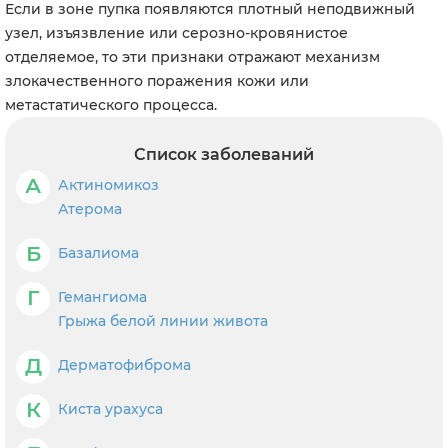
Если в зоне пупка появляются плотный неподвижный
узел, изъязвление или серозно-кровянистое
отделяемое, то эти признаки отражают механизм
злокачественного поражения кожи или
метастатического процесса.
Список заболеваний
А
Актиномикоз
Атерома
Б
Базалиома
Г
Гемангиома
Грыжа белой линии живота
Д
Дерматофиброма
К
Киста урахуса