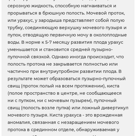
серозную жидкость, способную нагнаиваться и
прорываться в брюшную полость. Мочевой проток,
или урахус, у зародыша представляет собой полую
трубку, соединяющую верхушку мочевого пузыря и
пупок, отводящую первичную мочу в околоплодные
воды. В норме к 5-7 месяцу развития плода урахус
уменьшается и становится средней пузырно-
пупочной связкой. Однако иногда происходит, что
полость протока не закрывается полностью или
частично при внутриутробном развитии плода. В
результате может образоваться пузырно-пупочный
свищ (проток полый на всем протяжении), киста
(полое пространство в центре, не сообщающееся
ни с пупком, ни с мочевым пузырем), пупочный
свищ (полость возле пупка) или ложный дивертикул
мочевого пузыря. Киста урахуса - это врожденная
аномалия, связанная с незаращением мочевого
протока в срединном отделе, обнаруживаемая у