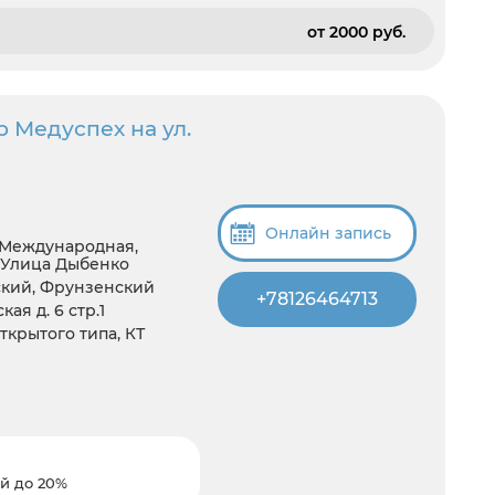
от 2000 pуб.
 Медуспех на ул.
Онлайн запись
 Международная,
, Улица Дыбенко
вский, Фрунзенский
+78126464713
ая д. 6 стр.1
открытого типа, КТ
й до 20%