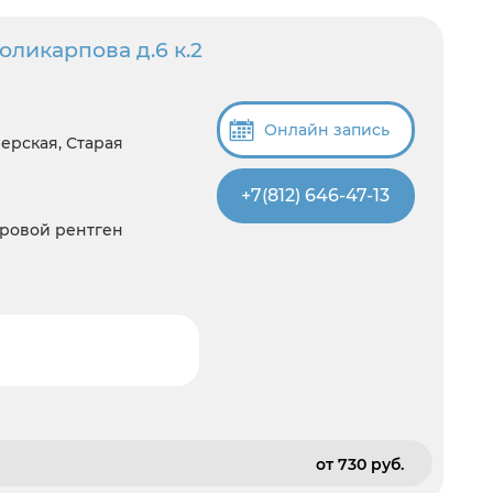
ликарпова д.6 к.2
Онлайн запись
ерская, Старая
+7(812) 646-47-13
фровой рентген
от 730 pуб.