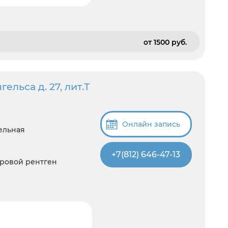
от 1500 pуб.
ельса д. 27, лит.Т
Онлайн запись
ельная
+7(812) 646-47-13
фровой рентген