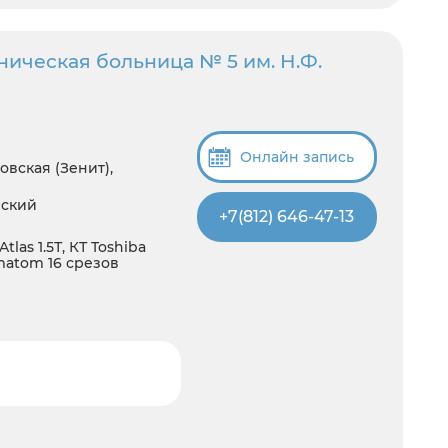
ническая больница № 5 им. Н.Ф.
Онлайн запись
овская (Зенит),
нский
+7(812) 646-47-13
tlas 1.5Т, КТ Toshiba
omatom 16 срезов