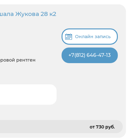
шала Жукова 28 к2
Онлайн запись
+7(812) 646-47-13
фровой рентген
от 730 pуб.