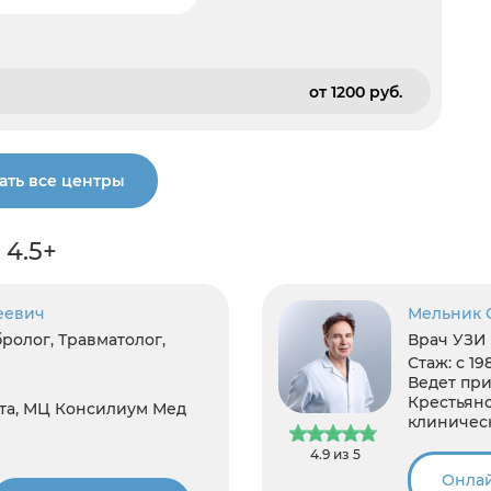
от 1200 pуб.
ать все центры
 4.5+
еевич
Мельник 
ролог, Травматолог,
Врач УЗИ
Стаж:
с 19
Ведет при
Крестьянс
та, МЦ Консилиум Мед
клиничес
4.9 из 5
Онлай