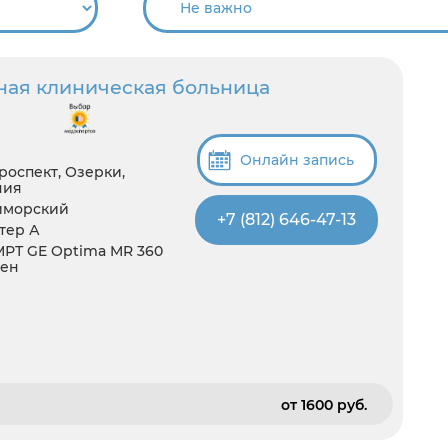
ная клиническая больница
Онлайн запись
роспект, Озерки,
ния
иморский
+7 (812) 646-47-13
итер А
 МРТ GE Optima MR 360
ген
от 1600 pуб.