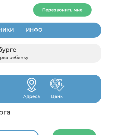
Перезвонить мне
НИКИ
ИНФО
бурге
рва ребенку
Адреса
Цены
рга