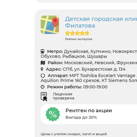
Детская городская кли
Филатова
Рейтинг экспертов
Метро:
Дунайская, Купчино, Новокрест
Обухово, Рыбацкое, Шушары
Район:
Московский, Невский, Фрунзе
Адрес:
СПб, ул. Бухарестская д. 134
Аппарат:
МРТ Toshiba Excelart Vantage A
Aquilion Prime 160 срезов, КТ Siemens S
Режим работы:
09:00-19:00
Лицензия
проверена
Рентген по акции
Выгода до 20%
Цены с учетом скидок, льгот и акций