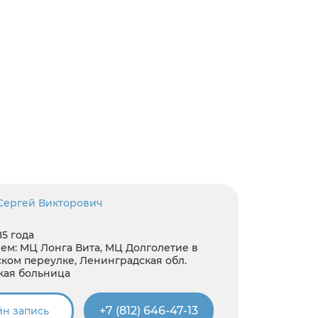
Сергей Викторович
85 года
ем:
МЦ Лонга Вита, МЦ Долголетие в
ком переулке, Ленинградская обл.
кая больница
+7 (812) 646-47-13
н запись